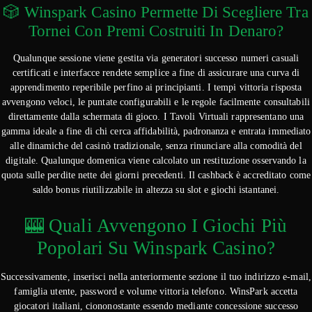
🎲 Winspark Casino Permette Di Scegliere Tra
Tornei Con Premi Costruiti In Denaro?
Qualunque sessione viene gestita via generatori successo numeri casuali
certificati e interfacce rendete semplice a fine di assicurare una curva di
apprendimento reperibile perfino ai principianti. I tempi vittoria risposta
avvengono veloci, le puntate configurabili e le regole facilmente consultabili
direttamente dalla schermata di gioco. I Tavoli Virtuali rappresentano una
gamma ideale a fine di chi cerca affidabilità, padronanza e entrata immediato
alle dinamiche del casinò tradizionale, senza rinunciare alla comodità del
digitale. Qualunque domenica viene calcolato un restituzione osservando la
quota sulle perdite nette dei giorni precedenti. Il cashback è accreditato come
saldo bonus riutilizzabile in altezza su slot e giochi istantanei.
🎰 Quali Avvengono I Giochi Più
Popolari Su Winspark Casino?
Successivamente, inserisci nella anteriormente sezione il tuo indirizzo e-mail,
famiglia utente, password e volume vittoria telefono. WinsPark accetta
giocatori italiani, ciononostante essendo mediante concessione successo