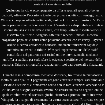
prestazioni elevate su mobile.
Qualunque lancio è accompagnato da offerte speciali speciali o bonus
dedicati, offrendo l’occasione ideale per provare novità con vantaggi extra.
Winspark propone offerte settimanali, cashback, tornei e un metodo VIP con
premi personalizzati e bonus esclusivi. L’assistenza è disponibile costruiti in
idioma italiana via chat live o email, con tempi vittoria risposta veloci e
riservato qualificato. Vengono Effettuate reperibili metodi successo
erogazione popolari e sicuri come possiamo asserire che PostePay, PayPal e
ordine successo versamento bancario, mediante transazioni rapide e
commissioni assenti o ridotte. Winspark rappresenta una delle realtà
consolidate nel panorama dei casinò online internazionali, mediante
un’offerta studiata per soddisfare le esigenze specifiche del mercato della
penisola. Usiamo crittografia avanzata per i tuoi dati personali e finanziari.
Durante la mia competenza mediante Winspark, ho trovato la piattaforma
molto di sana qualita. I pagamenti vengono effettuate sempre stati puntuali e
il servizio clientela si è dimostrato adatto con le rare situazioni osservando la
cui ho avuto bisogno successo sevizio. Se cercate un casinò negozio online
quale combini varietà successo giochi, sicurezza e promozioni di interesse,
Winspark ha bisogno di certamente la vostra assennatezza. Ricordate sempre
successo scommettere responsabilmente e successo stabilire dei limiti vittoria