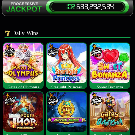
Daily Wins
Gates of Olympus
Starlight Princess
Sweet Bonanza