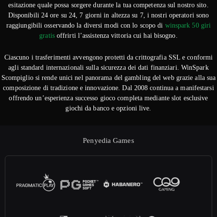
esitazione quale possa sorgere durante la tua competenza sul nostro sito.
Disponibili 24 ore su 24, 7 giorni in altezza su 7, i nostri operatori sono
raggiungibili osservando la diversi modi con lo scopo di
winspark 50 giri
gratis
offrirti l’assistenza vittoria cui hai bisogno.
Ciascuno i trasferimenti avvengono protetti da crittografia SSL e conformi
agli standard internazionali sulla sicurezza dei dati finanziari. WinSpark
Scompiglio si rende unici nel panorama del gambling del web grazie alla sua
composizione di tradizione e innovazione. Dal 2008 continua a manifestarsi
offrendo un’esperienza successo gioco completa mediante slot esclusive
giochi da banco e opzioni live.
Penyedia Games