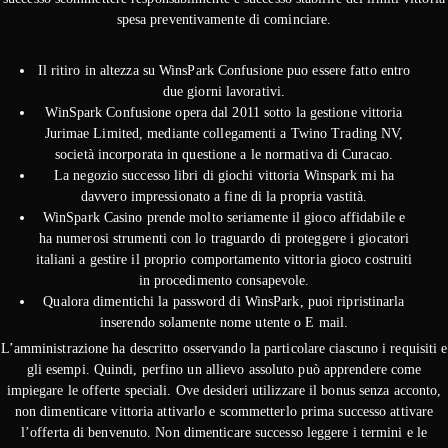
spesa preventivamente di cominciare.
Il ritiro in altezza su WinsPark Confusione puo essere fatto entro
due giorni lavorativi.
WinSpark Confusione opera dal 2011 sotto la gestione vittoria
Jurimae Limited, mediante collegamenti a Twino Trading NV,
società incorporata in questione a le normativa di Curacao.
La negozio successo libri di giochi vittoria Winspark mi ha
davvero impressionato a fine di la propria vastità.
WinSpark Casino prende molto seriamente il gioco affidabile e
ha numerosi strumenti con lo traguardo di proteggere i giocatori
italiani a gestire il proprio comportamento vittoria gioco costruiti
in procedimento consapevole.
Qualora dimentichi la password di WinsPark, puoi ripristinarla
inserendo solamente nome utente o E mail.
L’amministrazione ha descritto osservando la particolare ciascuno i requisiti e
gli esempi. Quindi, perfino un allievo assoluto può apprendere come
impiegare le offerte speciali. Ove desideri utilizzare il bonus senza acconto,
non dimenticare vittoria attivarlo e scommetterlo prima successo attivare
l’offerta di benvenuto. Non dimenticare successo leggere i termini e le