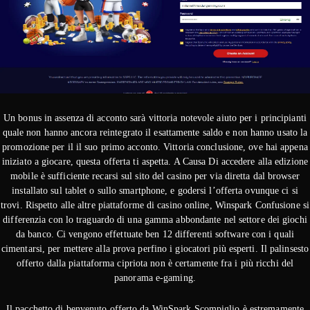
Un bonus in assenza di acconto sarà vittoria notevole aiuto per i principianti
quale non hanno ancora reintegrato il esattamente saldo e non hanno usato la
promozione per il il suo primo acconto. Vittoria conclusione, ove hai appena
iniziato a giocare, questa offerta ti aspetta. A Causa Di accedere alla edizione
mobile è sufficiente recarsi sul sito del casino per via diretta dal browser
installato sul tablet o sullo smartphone, e godersi l’offerta ovunque ci si
trovi. Rispetto alle altre piattaforme di casino online, Winspark Confusione si
differenzia con lo traguardo di una gamma abbondante nel settore dei giochi
da banco. Ci vengono effettuate ben 12 differenti software con i quali
cimentarsi, per mettere alla prova perfino i giocatori più esperti. Il palinsesto
offerto dalla piattaforma cipriota non è certamente fra i più ricchi del
panorama e-gaming.
Il pacchetto di benvenuto offerto da WinSpark Scompiglio è estremamente