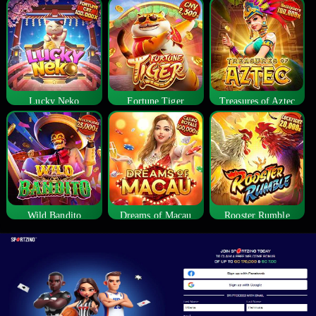
Lucky Neko
Fortune Tiger
Treasures of Aztec
Wild Bandito
Dreams of Macau
Rooster Rumble