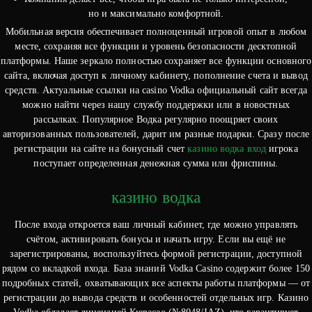
но и максимально комфортной.
Мобильная версия обеспечивает полноценный игровой опыт в любом
месте, сохраняя все функции и уровень безопасности десктопной
платформы. Наше зеркало полностью сохраняет все функции основного
сайта, включая доступ к личному кабинету, пополнение счета и вывод
средств. Актуальные ссылки на casino Vodka официальный сайт всегда
можно найти через нашу службу поддержки или в новостных
рассылках. Популярное Водка регулярно поощряет своих
авторизованных пользователей, дарит им разные подарки. Сразу после
регистрации на сайте на бонусный счет
казино водка вход
игрока
поступает определенная денежная сумма или фриспины.
казино водка
После входа откроется ваш личный кабинет, где можно управлять
счётом, активировать бонусы и начать игру. Если вы ещё не
зарегистрированы, воспользуйтесь формой регистрации, доступной
рядом со вкладкой входа. База знаний Vodka Casino содержит более 150
подробных статей, охватывающих все аспекты работы платформы — от
регистрации до вывода средств и особенностей отдельных игр. Казино