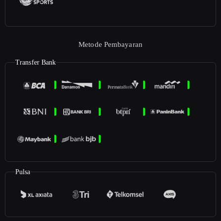
Metode Pembayaran
Transfer Bank
Pulsa