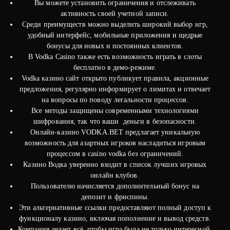
Вы можете установить ограничения и отслеживать
активность своей учетной записи.
Среди преимуществ можно выделить широкий выбор игр,
удобный интерфейс, мобильные приложения и щедрые
бонусы для новых и постоянных клиентов.
В Vodka Casino также есть возможность играть в слоты
бесплатно в демо-режиме.
Vodka казино сайт открыто публикует правила, акционные
предложения, регулярно информирует о лимитах и отвечает
на вопросы по поводу легальности процессов.
Все методы защищены современными технологиями
шифрования, так что ваши деньги в безопасности.
Онлайн-казино VODKA.BET предлагает уникальную
возможность для азартных игроков насладиться игровым
процессом в casino vodka без ограничений.
Казино Водка уверенно входит в список лучших игровых
онлайн клубов.
Пользователю начисляется дополнительный бонус на
депозит и фриспины.
Эти альтернативные ссылки предоставляют полный доступ к
функционалу казино, включая пополнение и вывод средств.
Компания делает всё, чтобы игра была не только интересной,