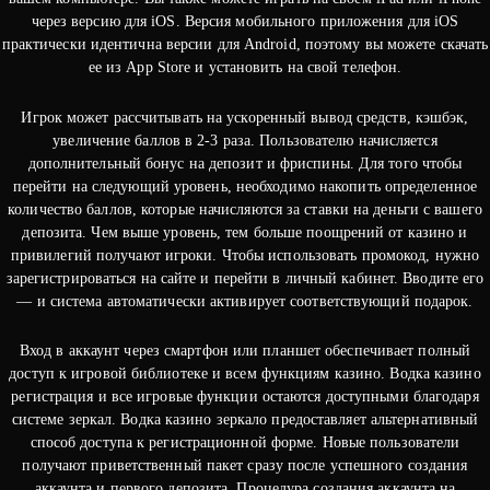
через версию для iOS. Версия мобильного приложения для iOS
практически идентична версии для Android, поэтому вы можете скачать
ее из App Store и установить на свой телефон.
Игрок может рассчитывать на ускоренный вывод средств, кэшбэк,
увеличение баллов в 2-3 раза. Пользователю начисляется
дополнительный бонус на депозит и фриспины. Для того чтобы
перейти на следующий уровень, необходимо накопить определенное
количество баллов, которые начисляются за ставки на деньги с вашего
депозита. Чем выше уровень, тем больше поощрений от казино и
привилегий получают игроки. Чтобы использовать промокод, нужно
зарегистрироваться на сайте и перейти в личный кабинет. Вводите его
— и система автоматически активирует соответствующий подарок.
Вход в аккаунт через смартфон или планшет обеспечивает полный
доступ к игровой библиотеке и всем функциям казино. Водка казино
регистрация и все игровые функции остаются доступными благодаря
системе зеркал. Водка казино зеркало предоставляет альтернативный
способ доступа к регистрационной форме. Новые пользователи
получают приветственный пакет сразу после успешного создания
аккаунта и первого депозита. Процедура создания аккаунта на