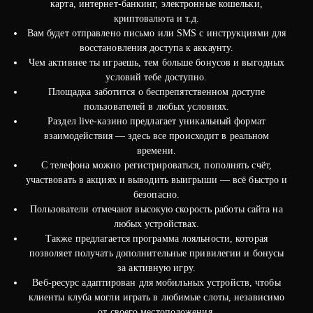
карта, интернет-банкинг, электронные кошельки,
криптовалюта и т.д.
Вам будет отправлено письмо или SMS с инструкциями для
восстановления доступа к аккаунту.
Чем активнее ты играешь, тем больше бонусов и выгодных
условий тебе доступно.
Площадка заботится о беспрепятственном доступе
пользователей в любых условиях.
Раздел live-казино предлагает уникальный формат
взаимодействия — здесь все происходит в реальном
времени.
С телефона можно регистрироваться, пополнять счёт,
участвовать в акциях и выводить выигрыши — всё быстро и
безопасно.
Пользователи отмечают высокую скорость работы сайта на
любых устройствах.
Также предлагается программа лояльности, которая
позволяет получать дополнительные привилегии и бонусы
за активную игру.
Веб-ресурс адаптирован для мобильных устройств, чтобы
клиенты клуба могли играть в любимые слоты, независимо
от своего местоположения.