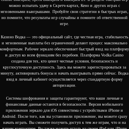
можно испытать удачу в Скретч-картах, Кено и других играх с
мгновенными выигрышами. Пробуйте свои стратегии в быстрых играх,
но помните, что результаты игр случайны и помните об ответственной
игре.
Казино Водка — это официальный сайт, где честная игра, стабильность
и мгновенные выплаты без ограничений делают процесс максимально
комфортным. Рабочее зеркало обеспечивает быстрый вход на платформу
и доступ ко всем функциям без перебоев. Платформа Vodka Casino
создана для тех, кто ценит честные условия, безопасность и
круглосуточную доступность. Здесь вы можете зарегистрироваться за
минуту, активировать бонусы и начать выигрывать прямо сейчас. Водка
вход в личный кабинет осуществляется через стандартную форму
авторизации.
Системы шифрования и защиты гарантируют, что ваши личные и
финансовые данные остаются в безопасности. Версия мобильного
приложения зеркало для iOS совместима с устройствами iPhone и
Android. После того, как вы установили приложение, вы можете сразу
начать играть. Вы сможете получить доступ к тем же играм, что и на
вашем компьютере. Вы также можете играть на своем iPad или iPhone