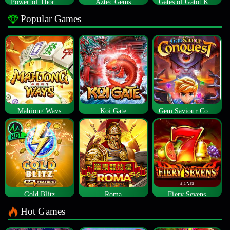
Power of Thor Megaways
Aztec Gems
Gates of Gatot Kaca
Popular Games
Mahjong Ways
Koi Gate
Gem Saviour Conquest
Gold Blitz
Roma
Fiery Sevens
Hot Games