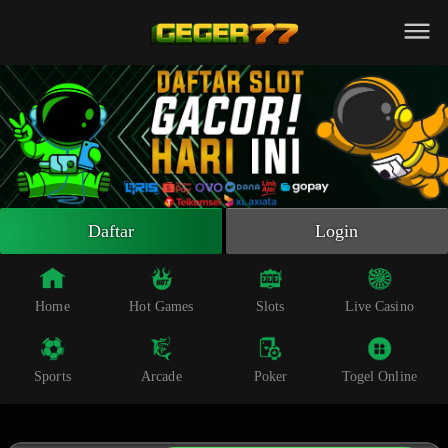
Beranda
Slot Online
Live Casino
Sportsbook
Arcade
Togel Online
Daftar
Login
Poker
Whatsapp
Home
Hot Games
Slots
Live Casino
Telegram
Sports
Arcade
Poker
Togel Online
Livechat