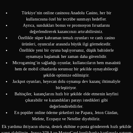
Türkiye’nin online casinosu Anadolu Casino, her bir
kullanıcısına özel bir tecrübe sunmayı hedefler.
Ayrıca, sundukları bonus ve promosyon fırsatlarını
değerlendirerek kazancınızı artırabilirsiniz.
Özellikle süper kahraman temalı oyunları ve canlı casino
ürünleri, oyuncular arasında büyük ilgi görmektedir.
Özellikle yeni bir oyuna başlıyorsanız, düşük bahislerle
oynamaya başlamak her zaman daha güvenlidir.
Microgaming’in sağladığı oyunlar, kullanıcıların hem masaüstü
hem de mobil cihazlarda sorunsuz bir şekilde oynayabileceği
şekilde optimize edilmiştir.
Jackpot oyunları, heyecan dolu oynanışı dev kazanç ihtimaliyle
birleştiriyor.
Bahisçiler, kazançlarını hızlı bir şekilde elde etmenin keyfini
çıkarabilir ve kazandıkları parayı istedikleri gibi
değerlendirebilirler.
En popüler online ödeme şirketleri ise Papara, Jeton Cüzdan,
Mefete, Ecopayz ve Neteller diyebiliriz.
Ek yardıma ihtiyacın olursa, destek ekibine e-posta göndererek hızlı şekilde
yanıt alabilirsin. Ayrıca VISA ve MasterCard kredi/banka kartlarıyla yatırım