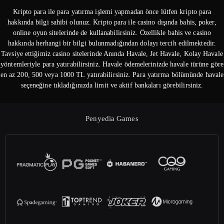
Kripto para ile para yatırma işlemi yapmadan önce lütfen kripto para
hakkında bilgi sahibi olunuz. Kripto para ile casino dışında bahis, poker,
online oyun sitelerinde de kullanabilirsiniz. Özellikle bahis ve casino
hakkında herhangi bir bilgi bulunmadığından dolayı tercih edilmektedir.
Tavsiye ettiğimiz casino sitelerinde Anında Havale, Jet Havale, Kolay Havale
yöntemleriyle para yatırabilirsiniz. Havale ödemelerinizde havale türüne göre
en az 200, 500 veya 1000 TL yatırabilirsiniz. Para yatırma bölümünde havale
seçeneğine tıkladığınızda limit ve aktif bankaları görebilirsiniz.
Penyedia Games