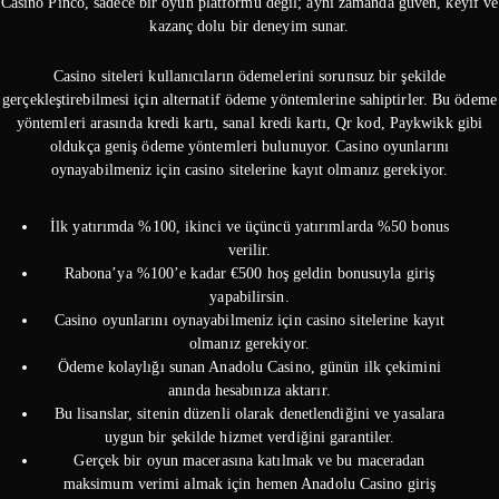
Casino Pinco, sadece bir oyun platformu değil; aynı zamanda güven, keyif ve
kazanç dolu bir deneyim sunar.
Casino siteleri kullanıcıların ödemelerini sorunsuz bir şekilde
gerçekleştirebilmesi için alternatif ödeme yöntemlerine sahiptirler. Bu ödeme
yöntemleri arasında kredi kartı, sanal kredi kartı, Qr kod, Paykwikk gibi
oldukça geniş ödeme yöntemleri bulunuyor. Casino oyunlarını
oynayabilmeniz için casino sitelerine kayıt olmanız gerekiyor.
İlk yatırımda %100, ikinci ve üçüncü yatırımlarda %50 bonus
verilir.
Rabona’ya %100’e kadar €500 hoş geldin bonusuyla giriş
yapabilirsin.
Casino oyunlarını oynayabilmeniz için casino sitelerine kayıt
olmanız gerekiyor.
Ödeme kolaylığı sunan Anadolu Casino, günün ilk çekimini
anında hesabınıza aktarır.
Bu lisanslar, sitenin düzenli olarak denetlendiğini ve yasalara
uygun bir şekilde hizmet verdiğini garantiler.
Gerçek bir oyun macerasına katılmak ve bu maceradan
maksimum verimi almak için hemen Anadolu Casino giriş