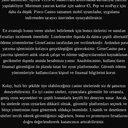
yapılabiliyor. Minimum yatırım kartlar için sadece €5, Pep ve ecoPayz için
daha da düşük. Pinco Casino tamamen mobil uyumludur, uygulama
indirmeden tarayıcı üzerinden oynayabilirsiniz.
En avantajlı bonus veren siteleri belirlemek için bonus türlerini ve sunulan
fırsatları incelemek önemlidir. Listelenenler dışında da daima çeşitli alternatif
ödeme yöntemlerine GirneCasino tarafından yer verilmektedir. Ardından para
yatırma işleminizin kolayca gerçekleştiğini göreceksiniz. GirneCasino para
yatırma işlemleri anlık olarak çalışır ve ödeme sağlayıcılarından kaynaklanan
gecikmeler dışında anında hesabınıza yansır. Anadolucasino, kullanıcıların
finansal güvenliğini ön planda tutan bir oyun platformudur. Güvenli ödeme
yöntemleriyle kullanıcıların kişisel ve finansal bilgilerini korur.
Kolay, hızlı bir şekilde üye olabileceğiniz casino sitelerinde siz de şansınızı
deneyebilirsiniz. En iyi casino siteleri, oyunculara güvenilir bir ortamda,
geniş oyun seçenekleri ve çeşitli bonuslarla keyifli bir deneyim sunar. Ancak,
bu sitelerde oyun oynarken dikkatli olmak, güvenilir platformları seçmek ve
bütçe yönetimine özen göstermek oldukça önemlidir. Lisanslı ve denetlenen
siteleri tercih ederek güvenliğinizi sağlarken, bonus ve promosyon fırsatlarını
doğru değerlendirerek kazancınızı artırabilirsiniz.