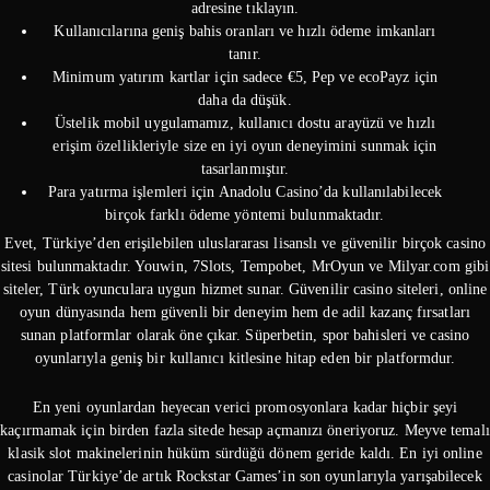
adresine tıklayın.
Kullanıcılarına geniş bahis oranları ve hızlı ödeme imkanları
tanır.
Minimum yatırım kartlar için sadece €5, Pep ve ecoPayz için
daha da düşük.
Üstelik mobil uygulamamız, kullanıcı dostu arayüzü ve hızlı
erişim özellikleriyle size en iyi oyun deneyimini sunmak için
tasarlanmıştır.
Para yatırma işlemleri için Anadolu Casino’da kullanılabilecek
birçok farklı ödeme yöntemi bulunmaktadır.
Evet, Türkiye’den erişilebilen uluslararası lisanslı ve güvenilir birçok casino
sitesi bulunmaktadır. Youwin, 7Slots, Tempobet, MrOyun ve Milyar.com gibi
siteler, Türk oyunculara uygun hizmet sunar. Güvenilir casino siteleri, online
oyun dünyasında hem güvenli bir deneyim hem de adil kazanç fırsatları
sunan platformlar olarak öne çıkar. Süperbetin, spor bahisleri ve casino
oyunlarıyla geniş bir kullanıcı kitlesine hitap eden bir platformdur.
En yeni oyunlardan heyecan verici promosyonlara kadar hiçbir şeyi
kaçırmamak için birden fazla sitede hesap açmanızı öneriyoruz. Meyve temalı
klasik slot makinelerinin hüküm sürdüğü dönem geride kaldı. En iyi online
casinolar Türkiye’de artık Rockstar Games’in son oyunlarıyla yarışabilecek