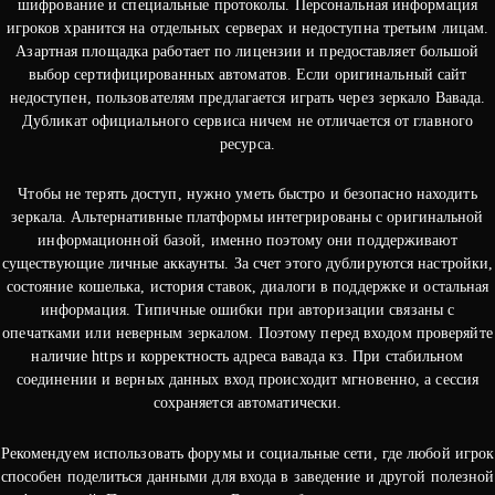
шифрование и специальные протоколы. Персональная информация
игроков хранится на отдельных серверах и недоступна третьим лицам.
Азартная площадка работает по лицензии и предоставляет большой
выбор сертифицированных автоматов. Если оригинальный сайт
недоступен, пользователям предлагается играть через зеркало Вавада.
Дубликат официального сервиса ничем не отличается от главного
ресурса.
Чтобы не терять доступ, нужно уметь быстро и безопасно находить
зеркала. Альтернативные платформы интегрированы с оригинальной
информационной базой, именно поэтому они поддерживают
существующие личные аккаунты. За счет этого дублируются настройки,
состояние кошелька, история ставок, диалоги в поддержке и остальная
информация. Типичные ошибки при авторизации связаны с
опечатками или неверным зеркалом. Поэтому перед входом проверяйте
наличие https и корректность адреса вавада кз. При стабильном
соединении и верных данных вход происходит мгновенно, а сессия
сохраняется автоматически.
Рекомендуем использовать форумы и социальные сети, где любой игрок
способен поделиться данными для входа в заведение и другой полезной