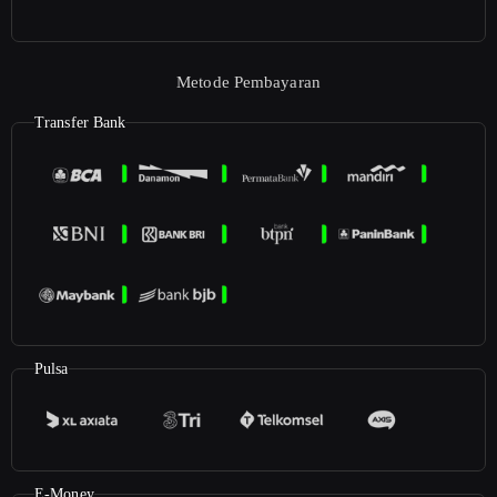
Metode Pembayaran
Transfer Bank
Pulsa
E-Money