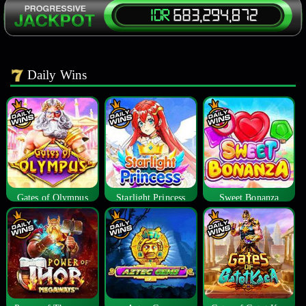
Daily Wins
Gates of Olympus
Starlight Princess
Sweet Bonanza