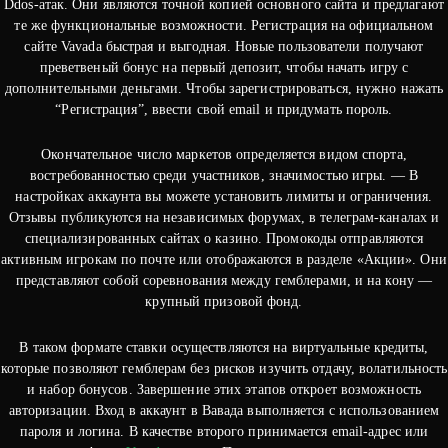
Ddos-атак. Они являются точной копией основного сайта и предлагают
те же функциональные возможности. Регистрация на официальном
сайте Vavada быстрая и выгодная. Новые пользователи получают
преветвеный бонус на первый депозит, чтобы начать игру с
дополнительными деньгами. Чтобы зарегистрироваться, нужно нажать
“Регистрация”, ввести свой email и придумать пороль.
Окончательное число маркетов определяется видом спорта,
востребованностью среди участников, значимостью игры. — В
настройках аккаунта вы можете установить лимиты и ограничения.
Отзывы публикуются на независимых форумах, в телеграм-каналах и
специализированных сайтах о казино. Промокоды отправляются
активным игрокам по почте или отображаются в разделе «Акции». Они
представляют собой соревнования между гемблерами, и на кону —
крупный призовой фонд.
В таком формате ставки осуществляются на виртуальные кредиты,
которые позволяют гемблерам без рисков изучить отдачу, волатильность
и набор бонусов. Завершение этих этапов откроет возможность
авторизации. Вход в аккаунт в Вавада выполняется с использованием
пароля и логина. В качестве второго принимается email-адрес или