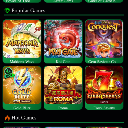
Power of Thor Megaways
Aztec Gems
Gates of Gatot Kaca
Popular Games
Mahjong Ways
Koi Gate
Gem Saviour Conquest
Gold Blitz
Roma
Fiery Sevens
Hot Games