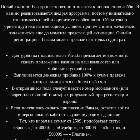
Онлайн казино Вавада ответственно относится к пополнению лобби. В
казино реализовывается щедрая программа, поэтому внимательно
ознакомьтесь с ней и оцените ее особенности. Обязательно
ориентируйтесь на имеющиеся условия, причем с ними желательно
ознакомиться еще до момента предстоящей активации. Онлайн
регистрация в Вавада может проводиться только один раз.
Для удобства пользователей Vavada предлагает возможность
скачать приложение казино на ваш компьютер или
мобильное устройство.
Выплачивается денежная прибавка 100% к сумме платежа,
которая начисляется на бонусный счет.
В открывшиеся поля следует ввести номер мобильного (или
адрес электронной почты) и придуманный при регистрации
пароль.
Если получилось скачать приложение Вавада, остается войти
в персональный кабинет с существующими данными.
Тот, кто играл на сумму от 250$, приобретает статус
«Бронза», от 4000$ — «Серебро», от 8000$ — «Золото», от
50000$ — «Платина».