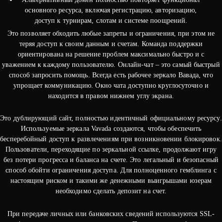
основного ресурса, включая регистрацию, авторизацию,
доступ к турнирам, слотам и системе поощрений.
Это позволяет обходить любые запреты и ограничения, при этом не
теряя доступ к своим данным и счетам. Команда поддержки
ориентирована на решение проблем максимально быстро и с
уважением к каждому пользователю. Онлайн-чат – это самый быстрый
способ запросить помощь. Всегда есть рабочее зеркало Вавада, что
упрощает коммуникацию. Окно чата доступно круглосуточно и
находится в правом нижнем углу экрана.
Это дублирующий сайт, полностью идентичный официальному ресурсу.
Используемые зеркала Vavada создаются, чтобы обеспечить
бесперебойный доступ к развлечениям при возникновении блокировок.
Пользователи, переходящие по зеркальной ссылке, продолжают игру
без потери прогресса и баланса на счете. Это легальный и безопасный
способ обойти ограничения доступа. Для полноценного гемблинга с
настоящим риском и такими же денежными выигрышами юзерам
необходимо сделать депозит на счет.
При передаче личных или банковских сведений используются SSL-