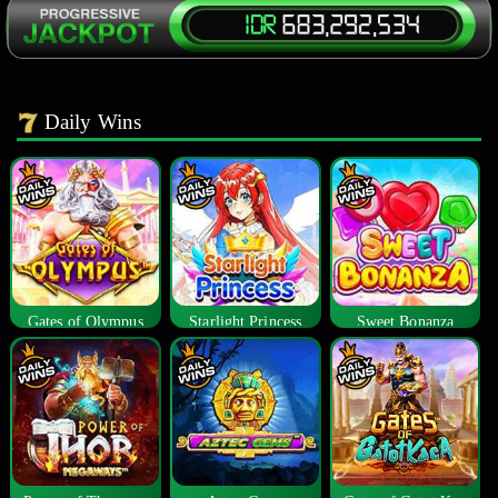
Daily Wins
Gates of Olympus
Starlight Princess
Sweet Bonanza