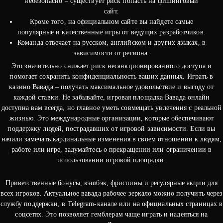
небезопасно – существует риск попасть на фишинговый
сайт.
Кроме того, на официальном сайте вы найдете самые
популярные и качественные игры от ведущих разработчиков.
Команда отвечает на русском, английском и других языках, в
зависимости от региона.
Это значительно снижает риск несанкционированного доступа и
помогает сохранить конфиденциальность ваших данных. Играть в
казино Вавада – получать максимальное удовольствие и выгоду от
каждой ставки. Не забывайте, игровая площадка Вавада онлайн
доступна вам всегда, но главное уметь совмещать увлечения с реальной
жизнью. Это международные организации, которые обеспечивают
поддержку людей, пострадавших от игровой зависимости. Если вы
начали замечать кардинальные изменения в своем отношении к людям,
работе или игре, задумайтесь о прекращении или ограничении в
использовании игровой площадки.
Приветственные бонусы, кэшбэк, фриспины и регулярные акции для
всех игроков. Актуальное вавада рабочее зеркало можно получить через
службу поддержки, в Telegram-канале или на официальных страницах в
соцсетях. Это позволяет гемблерам чаще играть и надеяться на