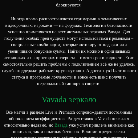
блокируются.
Иногда промо распространяются стримерами в тематических
видеороликах, игроками — на форумах. Технологии безопасности
успешно применяются на всех актуальных зеркалах Вавада. Для
получения особых преимуществ могут использоваться промокоды –
специальные комбинации, которые активируют подарки или
увеличивают бонусные суммы. Найти их можно в официальных
источниках и на просторах интернета – имеют сроки годности. Если
самостоятельно решить проблемы с подключением всё же не удалось,
служба поддержки работает круглосуточно. А достигнув Платинового
статуса в программе лояльности и вовсе есть шанс получить
персональный саппорт в соцсети.
Vavada зеркало
Все матчи в разделе Live и Prematch сопровождаются постоянным
обновлением коэффициентов. Раздел ставок в Vavada появился
относительно недавно, но
Вавада
уже успел привлечь внимание как
новичков, так и опытных бетторов. В линии представлены