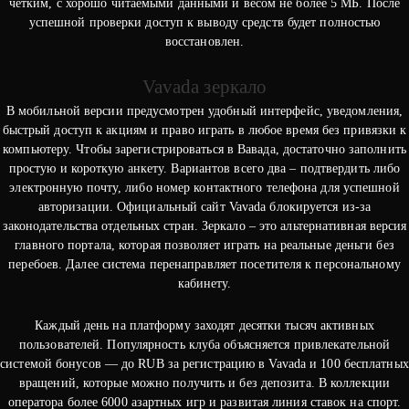
четким, с хорошо читаемыми данными и весом не более 5 МБ. После
успешной проверки доступ к выводу средств будет полностью
восстановлен.
Vavada зеркало
В мобильной версии предусмотрен удобный интерфейс, уведомления,
быстрый доступ к акциям и право играть в любое время без привязки к
компьютеру. Чтобы зарегистрироваться в Вавада, достаточно заполнить
простую и короткую анкету. Вариантов всего два – подтвердить либо
электронную почту, либо номер контактного телефона для успешной
авторизации. Официальный сайт Vavada блокируется из-за
законодательства отдельных стран. Зеркало – это альтернативная версия
главного портала, которая позволяет играть на реальные деньги без
перебоев. Далее система перенаправляет посетителя к персональному
кабинету.
Каждый день на платформу заходят десятки тысяч активных
пользователей. Популярность клуба объясняется привлекательной
системой бонусов — до RUB за регистрацию в Vavada и 100 бесплатных
вращений, которые можно получить и без депозита. В коллекции
оператора более 6000 азартных игр и развитая линия ставок на спорт.