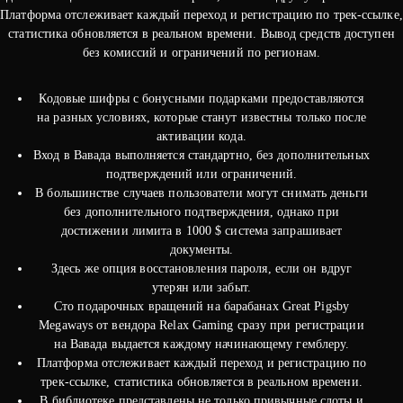
Платформа отслеживает каждый переход и регистрацию по трек-ссылке,
статистика обновляется в реальном времени. Вывод средств доступен
без комиссий и ограничений по регионам.
Кодовые шифры с бонусными подарками предоставляются
на разных условиях, которые станут известны только после
активации кода.
Вход в Вавада выполняется стандартно, без дополнительных
подтверждений или ограничений.
В большинстве случаев пользователи могут снимать деньги
без дополнительного подтверждения, однако при
достижении лимита в 1000 $ система запрашивает
документы.
Здесь же опция восстановления пароля, если он вдруг
утерян или забыт.
Сто подарочных вращений на барабанах Great Pigsby
Megaways от вендора Relax Gaming сразу при регистрации
на Вавада выдается каждому начинающему гемблеру.
Платформа отслеживает каждый переход и регистрацию по
трек-ссылке, статистика обновляется в реальном времени.
В библиотеке представлены не только привычные слоты и