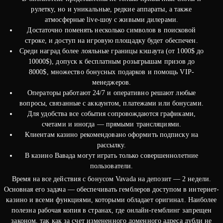
рулетку, но и уникальные, редкие аппараты, а также
атмосферные live-шоу с живыми дилерами.
Достаточно поменять несколько символов в поисковой
строке, и доступ на игровую площадку будет обеспечен.
Среди наград более лояльные границы кэшаута (от 1000$ до
10000$), допуск к бесплатным розыгрышам призов до
8000$, множество бонусных подарков и помощь VIP-
менеджеров.
Операторы работают 24/7 и оперативно решают любые
вопросы, связанные с аккаунтом, платежами или бонусами.
Для удобства все события сопровождаются графиками,
счетами и иногда — прямыми трансляциями.
Клиентам казино рекомендовано оформить подписку на
рассылку.
В казино Вавада могут играть только совершеннолетние
пользователи.
Время на все действия с бонусом Vavada на депозит — 2 недели.
Основная его задача — обеспечивать гемблеров доступом в интернет-
казино и всеми функциями, которыми обладает оригинал. Наиболее
полезна рабочая копия в странах, где онлайн-гемблинг запрещен
законом, так как за счет измененного доменного адреса дубли не