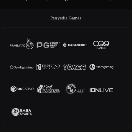
Penyedia Games