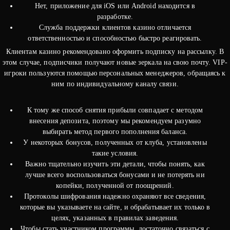
Нет, приложение для iOS или Android находится в
разработке.
Служба поддержки клиентов казино отличается
ответственностью и способностью быстро реагировать.
Клиентам казино рекомендовано оформить подписку на рассылку. В
этом случае, подписчики получают новые зеркала на свою почту. VIP-
игроки пользуются помощью персональных менеджеров, обращаясь к
ним по индивидуальному каналу связи.
К тому же способ снятия прибыли совпадает с методом
внесения депозита, поэтому мы рекомендуем разумно
выбирать метод первого пополнения баланса.
У некоторых бонусов, полученных от клуба, установлены
такие условия.
Важно тщательно изучить эти детали, чтобы понять, как
лучше всего воспользоваться бонусами и не потерять ни
копейки, полученной от поощрений.
Протоколы шифрования надежно охраняют все сведения,
которые вы указываете на сайте, и обрабатывает их только в
целях, указанных в правилах заведения.
Чтобы стать участником программы, достаточно связаться с