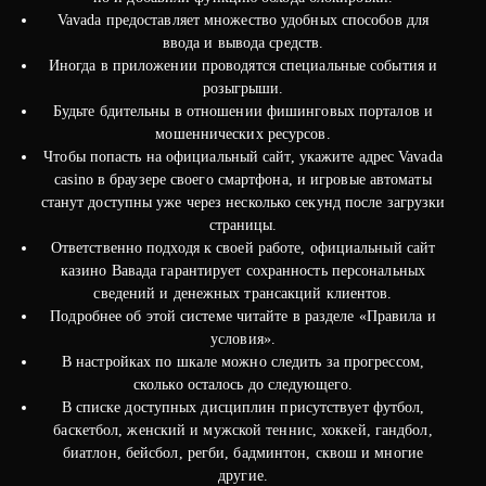
Vavada предоставляет множество удобных способов для
ввода и вывода средств.
Иногда в приложении проводятся специальные события и
розыгрыши.
Будьте бдительны в отношении фишинговых порталов и
мошеннических ресурсов.
Чтобы попасть на официальный сайт, укажите адрес Vavada
casino в браузере своего смартфона, и игровые автоматы
станут доступны уже через несколько секунд после загрузки
страницы.
Ответственно подходя к своей работе, официальный сайт
казино Вавада гарантирует сохранность персональных
сведений и денежных трансакций клиентов.
Подробнее об этой системе читайте в разделе «Правила и
условия».
В настройках по шкале можно следить за прогрессом,
сколько осталось до следующего.
В списке доступных дисциплин присутствует футбол,
баскетбол, женский и мужской теннис, хоккей, гандбол,
биатлон, бейсбол, регби, бадминтон, сквош и многие
другие.