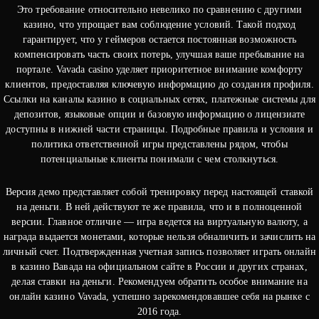
Это требование относительно невелико по сравнению с другими
казино, что упрощает вам соблюдение условий. Такой подход
гарантирует, что у геймеров остается постоянная возможность
компенсировать часть своих потерь, улучшая ваше пребывание на
портале. Vavada casino уделяет приоритетное внимание комфорту
клиентов, предоставляя ключевую информацию до создания профиля.
Ссылки на каналы казино в социальных сетях, платежные системы для
депозитов, языковые опции и базовую информацию о лицензиате
доступны в нижней части страницы. Подробные правила и условия и
политика ответственной игры представлены рядом, чтобы
потенциальные клиенты понимали с чем столкнуться.
Версия демо представляет собой тренировку перед настоящей ставкой
на деньги. В ней действуют те же правила, что и в полноценной
версии. Главное отличие — игра ведется на виртуальную валюту, а
награда выдается монетами, которые нельзя обналичить и зачислить на
личный счет. Подтвержденная учетная запись позволяет играть онлайн
в казино Вавада на официальном сайте в России и других странах,
делая ставки на деньги. Рекомендуем обратить особое внимание на
онлайн казино Vavada, успешно зарекомендовавшее себя на рынке с
2016 года.