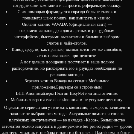
сотрудниками компании и запросить реферальную ссылку.
С их помощью формируется гораздо больше ставок и
появляется шанс понять, как выиграть в казино.
Онлайн казино VAVADA (официальный сайт) —
современная площадка для азартных игр с удобным
интерфейсом, быстрыми выплатами и большим выбором
слотов и лайв-столов.
Вывод средств, как правило, выполняется тем же способом,
что использовался при депозите.
А вот дальше поощрение поступает в ваше полное
распоряжение, но расходовать его в раундах необходимо по
условиям конторы.
Зеркало казино Вавада на сегодня.Мобильное
приложение.Браузеры со встроенным
ВПН.Анонимайзеры.Плагин EasyNet или аналогичные.
Мобильная версия vavada casino ничем не уступает десктопу.
Отдельные сервисы могут взимать комиссию, а скорость зачисления
зависит от выбранного метода. Актуальные лимиты и список
платёжных инструментов — во вкладке «Касса». Большинство
автоматов можно запускать в демо-режиме без регистрации — удобно
для теста механик и подбора стратегии без риска. Платформа работает