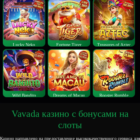
Lucky Neko
Fortune Tiger
Treasures of Aztec
Wild Bandito
Dreams of Macau
Rooster Rumble
Vavada казино с бонусами на
слоты
Казино направлено на предоставление высококачественного сервиса для