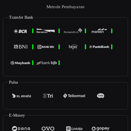
Metode Pembayaran
Transfer Bank
Pulsa
E-Money