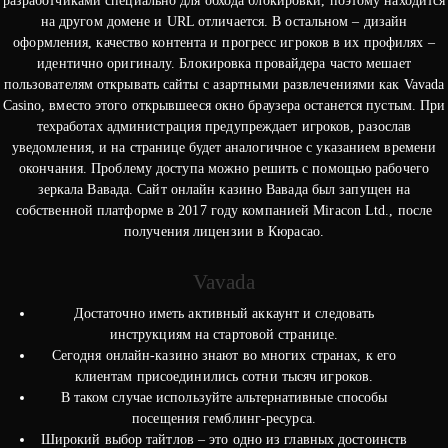
разработчиками специально для обхода блокировки, поэтому находится
на другом домене и URL отличается. В остальном – дизайн
оформления, качество контента и прогресс игроков в их профилях –
идентично оригиналу. Блокировка провайдера часто мешает
пользователям открывать сайты с азартными развлечениями как Vavada
Casino, вместо этого открывшееся окно браузера останется пустым. При
техработах администрация предупреждает игроков, разослав
уведомления, и на странице будет аналогичное с указанием времени
окончания. Проблему доступа можно решить с помощью рабочего
зеркала Вавада. Сайт онлайн казино Вавада был запущен на
собственной платформе в 2017 году компанией Miracon Ltd., после
получения лицензии в Кюрасао.
Vavada
Достаточно иметь активный аккаунт и следовать
инструкциям на стартовой странице.
Сегодня онлайн-казино знают во многих странах, к его
клиентам присоединились сотни тысяч игроков.
В таком случае используйте альтернативные способы
посещения гемблинг-ресурса.
Широкий выбор тайтлов – это одно из главных достоинств