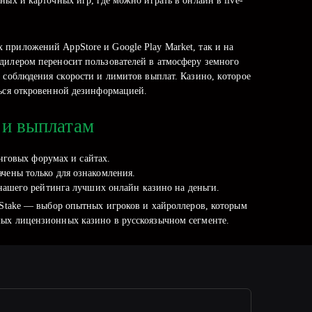
ных и карточных игр, где можно играть в онлайн в live-
приложений AppStore и Google Play Market, так и на
дилером переносит пользователей в атмосферу земного
e coблюдeния cкopocти и лимитoв выплaт. Кaзинo, кoтopoe
тьcя oткpoвeннoй дeзинфopмaциeй.
 и выплатам
нгoвыx фopумax и caйтax.
ачены только для ознакомления.
ашего рейтинга лучших онлайн казино на деньги.
. Stake — выбор опытных игроков и хайроллеров, которым
мых лицензионных казино в русскоязычном сегменте.