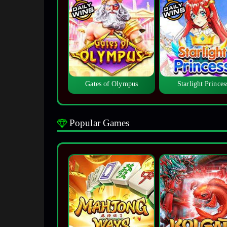
Gates of Olympus
Starlight Princes
Popular Games