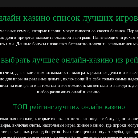
лайн казино список лучших игро
альные суммы, которые игроки могут вывести со своего баланса. Первы
как долго придется выводить большой выигрыш. Начинающим игрокам м
вать ими. Данные бонусы позволяют бесплатно получить реальные деньг
 выбрать лучшее онлайн-казино из рей
я счета, давая клиентам возможность выиграть реальные деньги и выве
но для игры на реальные деньги, включающий в себя только самые над
ансы на выигрыш в автоматах и возможность моментально выводить ден
выбор различных онлайн казино.
ТОП рейтинг лучших онлайн казино
иями для игроков, которые включают не только щедрые бонусы, но и о
жанры, включая слоты, настольные игры, живое казино, где игроки мог
стве регулярных релоад бонусов. Высокие оценки получат клубы, где п