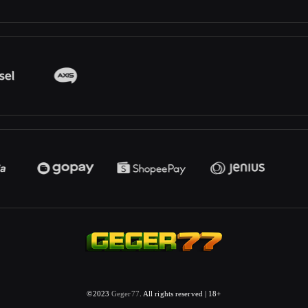
©2023
Geger77
. All rights reserved | 18+