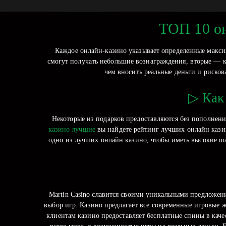
ТОП 10 он
Каждое онлайн-казино указывает определенные максим
смогут получать небольшие вознаграждения, вторые — 
чем вносить реальные деньги и риско
▷ Как
Некоторые из подарков предоставляются без пополнени
казино лучшие
вы найдете рейтинг лучших онлайн кази
одно из лучших онлайн казино, чтобы иметь высокие ш
Martin Casino славится своими уникальными предложен
выбор игр. Казино предлагает все современные игровые 
клиентам казино предоставляет бесплатные спины в каче