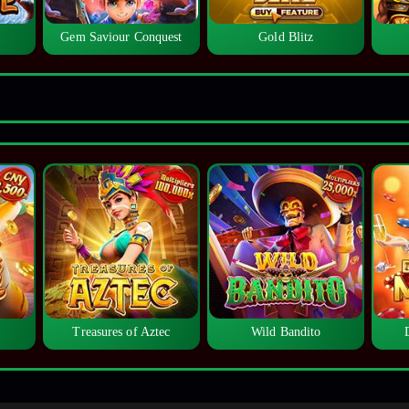
Gem Saviour Conquest
Gold Blitz
Treasures of Aztec
Wild Bandito