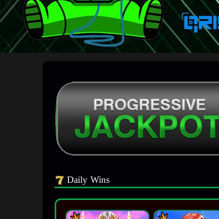
Daily Wins