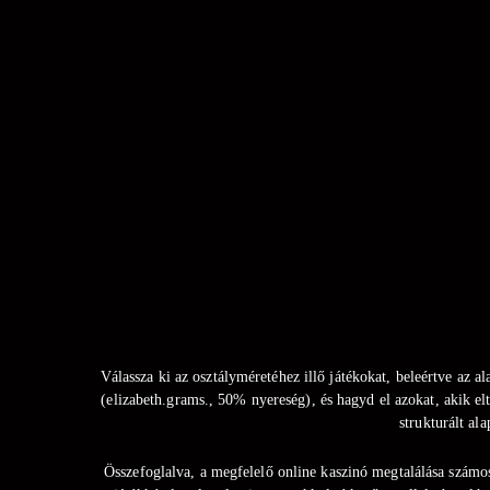
Válassza ki az osztályméretéhez illő játékokat, beleértve az a
(elizabeth.grams., 50% nyereség), és hagyd el azokat, akik el
strukturált al
Összefoglalva, a megfelelő online kaszinó megtalálása számos