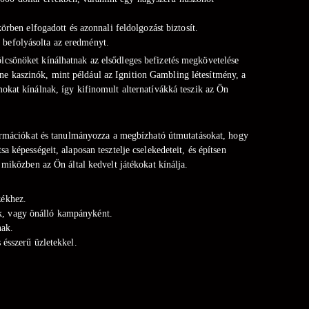
örben elfogadott és azonnali feldolgozást biztosít.
 befolyásolta az eredményt.
ölcsönöket kínálhatnak az elsődleges befizetés megkövetelése
ne kaszinók, mint például az Ignition Gambling létesítmény, a
okat kínálnak, így kifinomult alternatívákká teszik az Ön
formációkat és tanulmányozza a megbízható útmutatásokat, hogy
 képességeit, alaposan tesztelje cselekedeteit, és építsen
 miközben az Ön által kedvelt játékokat kínálja.
zékhez.
k, vagy önálló kampányként.
nak.
ésszerű üzletekkel.