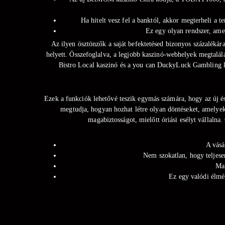
Ha hitelt vesz fel a banktól, akkor megterheli a t
Ez egy olyan rendszer, ame
Az ilyen ösztönzők a saját befektetésed bizonyos százalékár
helyett. Összefoglalva, a legjobb kaszinó-webhelyek megtalál
Bistro Local kaszinó és a you can DuckyLuck Gambling lét
Ezek a funkciók lehetővé teszik egymás számára, hogy az új é
megtudja, hogyan hozhat létre olyan döntéseket, amelyeket
magabiztosságot, mielőtt óriási esélyt vállalna
A vásá
Nem szokatlan, hogy teljes
Man
Ez egy valódi élmé