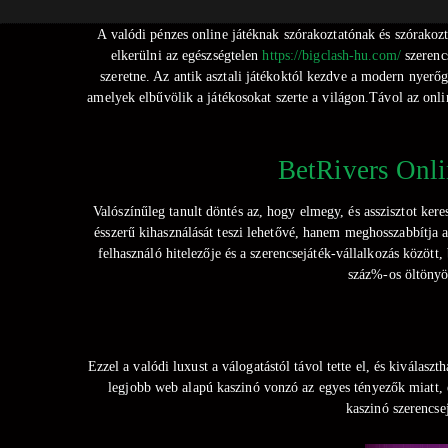
A valódi pénzes online játéknak szórakoztatónak és szórakozta
elkerülni az egészségtelen
https://bigclash-hu.com/
szerencs
szeretne.
Az antik asztali játékoktól kezdve a modern nyerő
amelyek elbűvölik a játékosokat szerte a világon.Távol az onli
BetRivers Onli
Valószínűleg tanult döntés az, hogy elmegy, és asszisztot ker
ésszerű kihasználását teszi lehetővé, hanem meghosszabbítja a 
felhasználó hitelezője és a szerencsejáték-vállalkozás közöt
száz%-os öltönyök
Ezzel a valódi luxust a válogatástól távol tette el, és kiválas
legjobb web alapú kaszinó vonzó az egyes tényezők miatt, ez
kaszinó szerencse