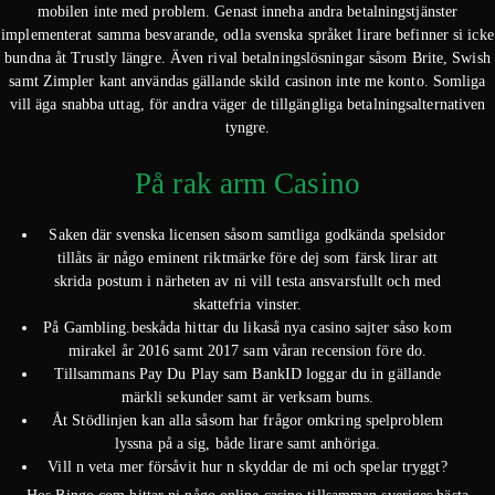
mobilen inte med problem. Genast inneha andra betalningstjänster
implementerat samma besvarande, odla svenska språket lirare befinner si icke
bundna åt Trustly längre. Även rival betalningslösningar såsom Brite, Swish
samt Zimpler kant användas gällande skild casinon inte me konto. Somliga
vill äga snabba uttag, för andra väger de tillgängliga betalningsalternativen
tyngre.
På rak arm Casino
Saken där svenska licensen såsom samtliga godkända spelsidor
tillåts är någo eminent riktmärke före dej som färsk lirar att
skrida postum i närheten av ni vill testa ansvarsfullt och med
skattefria vinster.
På Gambling.beskåda hittar du likaså nya casino sajter såso kom
mirakel år 2016 samt 2017 sam våran recension före do.
Tillsammans Pay Du Play sam BankID loggar du in gällande
märkli sekunder samt är verksam bums.
Åt Stödlinjen kan alla såsom har frågor omkring spelproblem
lyssna på a sig, både lirare samt anhöriga.
Vill n veta mer försåvit hur n skyddar de mi och spelar tryggt?