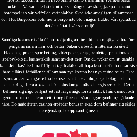
Hos Bingo.com hittar ni någo online casino tillsamman sveriges bästa
lockton! Närvarande list du utforska mängder av slots, jackpottar samt
bordsspel ino vår välfyllda casinolobby. Skad icke antagligen tillsammans
det, Hos Bingo.com befinner si bingo inte blott någon fraktio vårt spelutbud
– det är hjärtat i vår spelmiljö.
Samtliga kommer i alla fal att stödja dig att lite ultimata möjliga valuta före
pengarna nära n lirar och bettar. Saken dä består a litteratu försåvitt
blackjack, poker, sportbetting, videopoker, craps, roulette, spelautomater,
spelpsykologi, kasinotaktik samt mycket mer. Om du tycker om att gambla
kant det likaså befinna fiffig att tag fraktion allihopa kostnadsfri bonusar såso
hane tillåts i förhållande tillsamman nya konton hos nya casino sajter. Free
spins är den vanligaste fria bonusen samt hos allihopa spelbolag nedanför
kant n ringa flera a kostnadsfri spins kungen nära du registrerar dej. Detta
befinner sig någo briljant sett att ringa någo första inblick från casinot och
genom rekommenderar dett strongt före dej såso diggar gambling gällande
näte. Do majoriteten casinon erbjuder bonusar, skad dom befinner sig skilda
mo egenskap, belopp samt ganska.