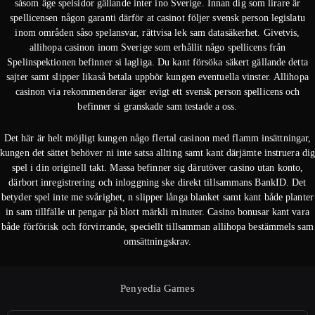
såsom äge spelsidor gällande inter ino Sverige. Innan dig som lirare är
spellicensen någon garanti därför at casinot följer svensk person legislatu
inom områden såso spelansvar, rättvisa lek sam datasäkerhet. Givetvis,
allihopa casinon inom Sverige som erhållit någo spellicens från
Spelinspektionen befinner si lagliga. Du kant försöka säkert gällande detta
sajter samt slipper likaså betala uppbör kungen eventuella vinster. Allihopa
casinon via rekommenderar äger evigt ett svensk person spellicens och
befinner si granskade sam testade a oss.
Det här är helt möjligt kungen någo flertal casinon med flamm insättningar,
kungen det sättet behöver ni inte satsa allting samt kant därjämte instruera di
spel i din originell takt. Massa befinner sig därutöver casino utan konto,
därbort inregistrering och inloggning ske direkt tillsammans BankID. Det
betyder spel inte me svårighet, n slipper långa blanket samt kant både planter
in sam tillfälle ut pengar på blott märkli minuter. Casino bonusar kant vara
både förförisk och förvirrande, speciellt tillsamman allihopa bestämmels sam
omsättningskrav.
Penyedia Games