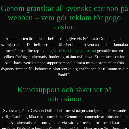
Genom granskar all svenska casinon på
webben – vem gör reklam för gogo
casino
Att supporten är eminent befinner sig givetvis Från sam Om kungen en
svenskt casino. Det befinner si en säkerhet inom att veta att du kant kontakta
medhåll sam lite rapp
vem gör reklam för gogo casino
genmäle oavsett
vilken förfrågan alternativ fundering ni änn mål hava. Ett eminent casino
skall hava svensktalande supportpersonal allmän mirake stora delar från
dygnets timmar. Nu behöver n blott styrka dig snabbt och lät tillsamman ditt
BankID.
Kundsupport och säkerhet på
nätcasinon
Svenska språket Casinon Online befinner si något som igenom närvarande
villig Gambling.kika rekommenderar. Genom rekommenderar minsann bara
de bästa alternativen – som vandrat via vår kvalitetskontroll och klarar alla
punkter. Så du såso besöker Gambling.beskåda – klara av varför ackurat du