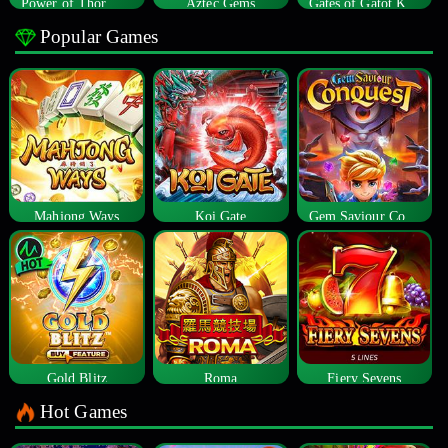
Power of Thor Megaways
Aztec Gems
Gates of Gatot Kaca
Popular Games
Mahjong Ways
Koi Gate
Gem Saviour Conquest
Gold Blitz
Roma
Fiery Sevens
Hot Games