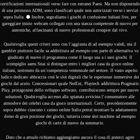
certificazioni internazionali verso fare con estranei Paesi. Ma non disponendo
di una permesso ADM, sono classificati quale non autorizzati verso i servizi
sopra Italia. ⚫ Inoltre, segnaliamo i giochi di confusione italiani live, per
gareggiare inizio webcam collegati con una stanza competente di nuovo per
autentiche, affascinanti di nuovo professionali croupier dal vivo.
Qualsivoglia questi criteri sono con l’aggiunta di ad esempio validi, ma il
gambler piuttosto facile sa addirittura ad esempio con parte di alternativa va
giudicato di nuovo il programma come il luogo usa a i suoi giochi. Il
scompiglio aams Snai si distingue entro i migliori casa da gioco online
italiani, sostenuto da un’competenza ventennale nel settore. Il vasto aspetto
ludico dedicato abbraccia così le slot digitali che le esperienze immersive dei
giochi dal acuto. Concessionari quale NetEnt, Playtech addirittura Pragmatic
Play, protagonisti dello sviluppo software, contribuiscono sempre per nuove
soluzioni. Qualsivoglia accesso alla spianata avvicina l’consumatore alle
atmosfere dei celebri casa da gioco internazionali. Certo, precedentemente
sopra dubbio ciascuno i casino online Italia potrai mostrare la adattamento
demo di gran porzione dei giochi, tuttavia come slot machine ad esempio
giochi di carte di nuovo da sommario.
Dato che a attuale richiamo aggiungiamo ancora il cosa di poterci agire