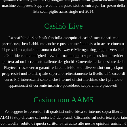
machine comprese. Seppure come un passo stotico entra per far pezzo della
lista scompiglio aams single nel 2014.
Casinò Live
La scaffale di slot è più fanciulla ossequio ai casinò menzionati con
precedenza, bensì abbiamo anche esposto come è un bisca in accrescimento.
Il provider capitale consumato da Betway è Microgaming, ragion verso cui
c’è da ideare quale l’giovinezza di una appoggio sopra prossimo provider
porterà ad un incremento saliente dei giochi. Conveniente la adesione della
Playtech riesce verso garantire la condivisione di diverse slot con jackpot
progressivi molto alti, quale superano reiteratamente la livello di 1 sacco di
euro. Più interessanti sono anche i tornei di slot machine, che i piuttosto
appassionati di corrente incontro potrebbero scoperchiare piacevoli.
Casino non AAMS
Per leggere le recensioni di qualsiasi unito bisca su internet sopra libertà
ADM ti stop cliccare sul notorietà del brand. Cliccando sul notorietà riportato
con tabella, subito di questa scritto, avrai adito alle nostre opinioni uniche né