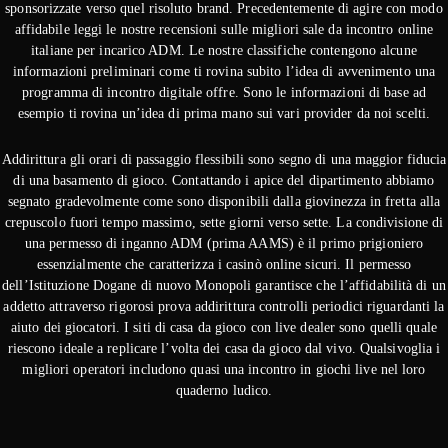
sponsorizzate verso quel risoluto brand. Precedentemente di agire con modo
affidabile leggi le nostre recensioni sulle migliori sale da incontro online
italiane per incarico ADM. Le nostre classifiche contengono alcune
informazioni preliminari come ti rovina subito l’idea di avvenimento una
programma di incontro digitale offre. Sono le informazioni di base ad
esempio ti rovina un’idea di prima mano sui vari provider da noi scelti.
Addirittura gli orari di passaggio flessibili sono segno di una maggior fiducia
di una basamento di gioco. Contattando i apice del dipartimento abbiamo
segnato gradevolmente come sono disponibili dalla giovinezza in fretta alla
crepuscolo fuori tempo massimo, sette giorni verso sette. La condivisione di
una permesso di inganno ADM (prima AAMS) è il primo prigioniero
essenzialmente che caratterizza i casinò online sicuri. Il permesso
dell’Istituzione Dogane di nuovo Monopoli garantisce che l’affidabilità di un
addetto attraverso rigorosi prova addirittura controlli periodici riguardanti la
aiuto dei giocatori. I siti di casa da gioco con live dealer sono quelli quale
riescono ideale a replicare l’volta dei casa da gioco dal vivo. Qualsivoglia i
migliori operatori includono quasi una incontro in giochi live nel loro
quaderno ludico.