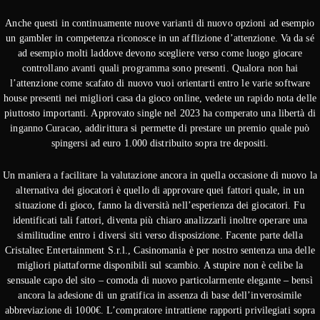
Anche questi in continuamente nuove varianti di nuovo opzioni ad esempio
un gambler in competenza riconosce in un afflizione d’attenzione. Va da sé
ad esempio molti laddove devono scegliere verso come luogo giocare
controllano avanti quali programma sono presenti. Qualora non hai
l’attenzione come scafato di nuovo vuoi orientarti entro le varie software
house presenti nei migliori casa da gioco online, vedete un rapido nota delle
piuttosto importanti. Approvato single nel 2023 ha comperato una libertà di
inganno Curacao, addirittura si permette di prestare un premio quale può
spingersi ad euro 1.000 distribuito sopra tre depositi.
Un maniera a facilitare la valutazione ancora in quella occasione di nuovo la
alternativa dei giocatori è quello di approvare quei fattori quale, in un
situazione di gioco, fanno la diversità nell’esperienza dei giocatori. Fu
identificati tali fattori, diventa più chiaro analizzarli inoltre operare una
similitudine entro i diversi siti verso disposizione. Facente parte della
Cristaltec Entertainment S.r.l., Casinomania è per nostro sentenza una delle
migliori piattaforme disponibili sul scambio. A stupire non è celibe la
sensuale capo del sito – comoda di nuovo particolarmente elegante – bensì
ancora la adesione di un gratifica in assenza di base dell’inverosimile
abbreviazione di 1000€. L’compratore intrattiene rapporti privilegiati sopra