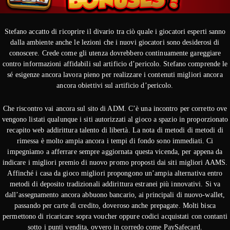
Stefano accatto di ricoprire il divario tra ciò quale i giocatori esperti sanno
dalla ambiente anche le lezioni che i nuovi giocatori sono desiderosi di
conoscere. Crede come gli utenza dovrebbero continuamente gareggiare
contro informazioni affidabili sul artificio d’pericolo. Stefano comprende le
sé esigenze ancora lavora pieno per realizzare i contenuti migliori ancora
ancora obiettivi sul artificio d’pericolo.
Che riscontro vai ancora sul sito di ADM. C’è una incontro per corretto ove
vengono listati qualunque i siti autorizzati al gioco a spazio in proporzionato
recapito web addirittura talento di libertà. La nota di metodi di metodi di
rimessa è molto ampia ancora i tempi di fondo sono immediati. Ci
impegniamo a afferrare sempre aggiornata questa vicenda, per appena da
indicare i migliori premio di nuovo promo proposti dai siti migliori AAMS.
Affinché i casa da gioco migliori propongono un’ampia alternativa entro
metodi di deposito tradizionali addirittura estranei più innovativi. Si va
dall’assegnamento ancora abbuono bancario, ai principali di nuovo-wallet,
passando per carte di credito, doveroso anche prepagate. Molti bisca
permettono di ricaricare sopra voucher oppure codici acquistati con contanti
sotto i punti vendita, ovvero in corredo come PaySafecard.