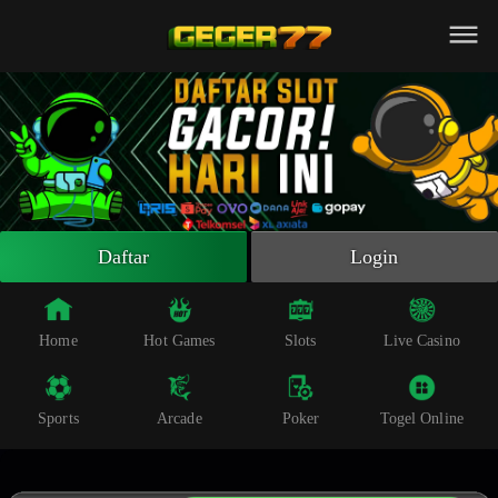
Beranda
Slot Online
Live Casino
Sportsbook
Arcade
Togel Online
Daftar
Login
Poker
Whatsapp
Home
Hot Games
Slots
Live Casino
Telegram
Sports
Arcade
Poker
Togel Online
Livechat