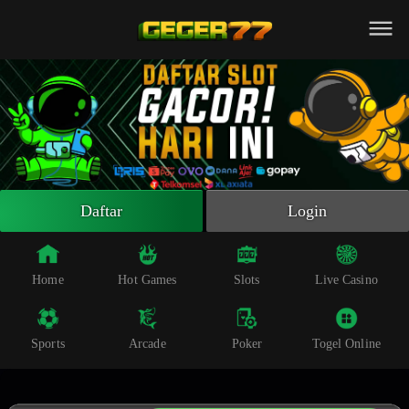
Beranda
Slot Online
Live Casino
Sportsbook
Arcade
Togel Online
Daftar
Login
Poker
Whatsapp
Home
Hot Games
Slots
Live Casino
Telegram
Sports
Arcade
Poker
Togel Online
Livechat