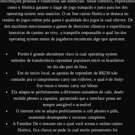
informações pessoais e financeiras são essenciais. Nesse contexto, exploramos
como o Slottica garante o lugar de jogo tranquilo e justo para los dos
operating-system seus usuários. O on line casino Slottica se destaca no
cenário de jogos online pela gama e qualidade dos jogos la cual oferece. De
slot machines emocionantes a games de direccion clássicos e experiências
imersivas de cassino ao vivo, a trampolín responsable o qual los dos
operating system meios de jogadores encontrem algo que apreciem.
Porém é grande abondonar claro la cual operating-system
métodos de transferência cependant populares entre os brasileiros
no dia são part da lista.
Em de início local, as apostas de cependant de R$230 não
contarão pra o cumprimento carry out rollover, o qual é de forty-
five vezes o monto carry out bônus.
Ela adapta-se perfeitamente a diferentes tamanhos de calo, desde
mobile phones a capsules, garantindo que a interface possa ser
sempre amigável e acessível.
O internet site se adapta perfeitamente a cell phones e pills,
mantendo desempenho e recursos completos.
A Fastidiar De o instante em o qual você acessa o online casino
Slottica, fica claroq ue pode la cual muito pensamento foi