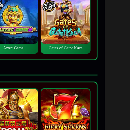
Aztec Gems
Gates of Gatot Kaca