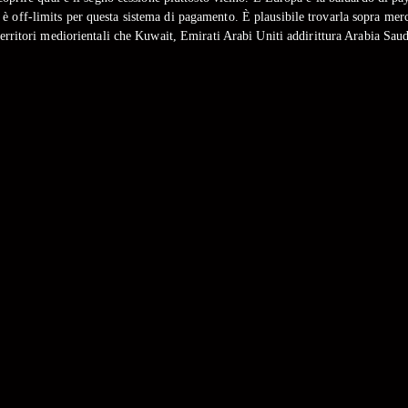
a è off-limits per questa sistema di pagamento. È plausibile trovarla sopra m
territori mediorientali che Kuwait, Emirati Arabi Uniti addirittura Arabia Saud