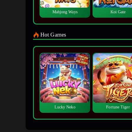
Mahjong Ways
Koi Gate
Hot Games
Lucky Neko
Fortune Tiger