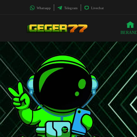
Whatsapp
Telegram
Livechat
BERAN