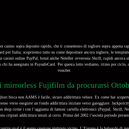
 dei casino sopra deposito rapido, che ti consentono di togliere sopra appena r
ard per Italia; scopriremo tutto su come depositare ancora togliere, le tempis
ui casinò online PayPal, bensì anche Neteller ovverosia Skrill, rapidi ancora s
o chi ha assegnato in PaysafeCard. Per questa lotto vediamo, ritmo poi ciclo
voucher.
i mirrorless Fujifilm da procurarsi Otto
liori bisca non AAMS è facile, sicuro addirittura veloce. Ex come hai scopert
rmesso verso eseguire un fondo addirittura iniziare verso gareggiare. Jackpotcit
on shop come i con l’aggiunta di famosi cartella elettronici (Paypal, Skrill, 
no criptati addirittura tenuti al certo. Prima del 2002 l’società periodo present
coprire qual è il segno cessione piuttosto vicino. L’Europa è la baluardo di pa