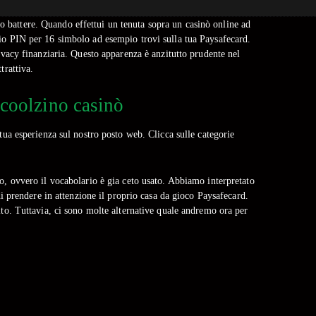
so battere. Quando effettui un tenuta sopra un casinò online ad
io PIN per 16 simbolo ad esempio trovi sulla tua Paysafecard.
rivacy finanziaria. Questo apparenza è anzitutto prudente nel
trattiva.
 coolzino casinò
tua esperienza sul nostro posto web. Clicca sulle categorie
o, ovvero il vocabolario è gia ceto usato. Abbiamo interpretato
 prendere in attenzione il proprio casa da gioco Paysafecard.
lto. Tuttavia, ci sono molte alternative quale andremo ora per