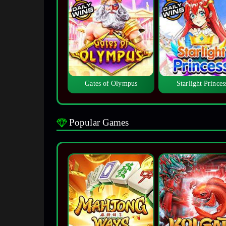
Gates of Olympus
Starlight Princes
Popular Games