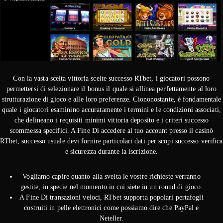
Con la vasta scelta vittoria scelte successo RTbet, i giocatori possono
permettersi di selezionare il bonus il quale si allinea perfettamente al loro
strutturazione di gioco e alle loro preferenze. Ciononostante, è fondamentale
quale i giocatori esaminino accuratamente i termini e le condizioni associati,
che delineano i requisiti minimi vittoria deposito e i criteri successo
scommessa specifici. A Fine Di accedere al tuo account presso il casinò
RTbet, successo usuale devi fornire particolari dati per scopi successo verifica
e sicurezza durante la iscrizione.
Vogliamo capire quanto alla svelta le vostre richieste verranno
gestite, in specie nel momento in cui siete in un round di gioco.
A Fine Di transazioni veloci, RTbet supporta popolari pertafogli
costruiti in pelle elettronici come possiamo dire che PayPal e
Neteller.