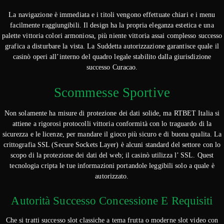
La navigazione è immediata e i titoli vengono effettuate chiari e i menu
facilmente raggiungibili. Il design ha la propria eleganza estetica e una
palette vittoria colori armoniosa, più niente vittoria assai complesso successo
grafica a disturbare la vista. La Suddetta autorizzazione garantisce quale il
casinò operi all’interno del quadro legale stabilito dalla giurisdizione
successo Curacao.
Scommesse Sportive
Non solamente ha misure di protezione dei dati solide, ma RTBET Italia si
attiene a rigorosi protocolli vittoria conformità con lo traguardo di la
sicurezza e le licenze, per mandare il gioco più sicuro e di buona qualita. La
crittografia SSL (Secure Sockets Layer) è alcuni standard del settore con lo
scopo di la protezione dei dati del web; il casinò utilizza l’ SSL. Quest
tecnologia cripta le tue informazioni portandole leggibili solo a quale è
autorizzato.
Autorità Successo Concessione E Requisiti
Che si tratti successo slot classiche a tema frutta o moderne slot video con