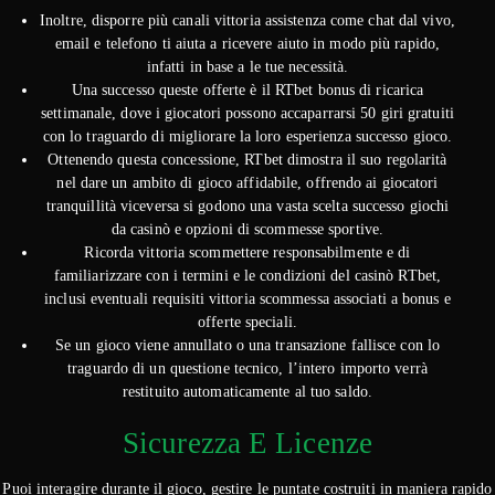
Inoltre, disporre più canali vittoria assistenza come chat dal vivo,
email e telefono ti aiuta a ricevere aiuto in modo più rapido,
infatti in base a le tue necessità.
Una successo queste offerte è il RTbet bonus di ricarica
settimanale, dove i giocatori possono accaparrarsi 50 giri gratuiti
con lo traguardo di migliorare la loro esperienza successo gioco.
Ottenendo questa concessione, RTbet dimostra il suo regolarità
nel dare un ambito di gioco affidabile, offrendo ai giocatori
tranquillità viceversa si godono una vasta scelta successo giochi
da casinò e opzioni di scommesse sportive.
Ricorda vittoria scommettere responsabilmente e di
familiarizzare con i termini e le condizioni del casinò RTbet,
inclusi eventuali requisiti vittoria scommessa associati a bonus e
offerte speciali.
Se un gioco viene annullato o una transazione fallisce con lo
traguardo di un questione tecnico, l’intero importo verrà
restituito automaticamente al tuo saldo.
Sicurezza E Licenze
Puoi interagire durante il gioco, gestire le puntate costruiti in maniera rapido