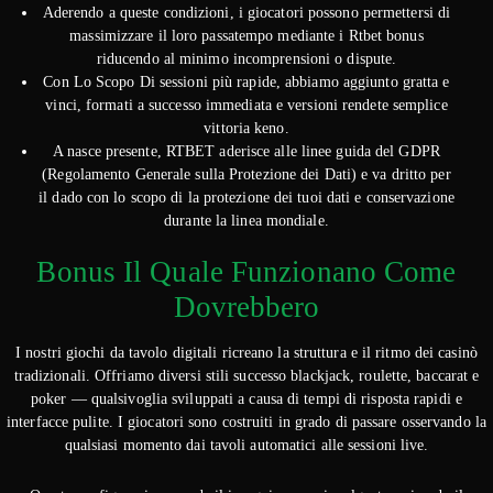
Aderendo a queste condizioni, i giocatori possono permettersi di
massimizzare il loro passatempo mediante i Rtbet bonus
riducendo al minimo incomprensioni o dispute.
Con Lo Scopo Di sessioni più rapide, abbiamo aggiunto gratta e
vinci, formati a successo immediata e versioni rendete semplice
vittoria keno.
A nasce presente, RTBET aderisce alle linee guida del GDPR
(Regolamento Generale sulla Protezione dei Dati) e va dritto per
il dado con lo scopo di la protezione dei tuoi dati e conservazione
durante la linea mondiale.
Bonus Il Quale Funzionano Come
Dovrebbero
I nostri giochi da tavolo digitali ricreano la struttura e il ritmo dei casinò
tradizionali. Offriamo diversi stili successo blackjack, roulette, baccarat e
poker — qualsivoglia sviluppati a causa di tempi di risposta rapidi e
interfacce pulite. I giocatori sono costruiti in grado di passare osservando la
qualsiasi momento dai tavoli automatici alle sessioni live.