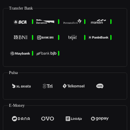
Transfer Bank
Pulsa
E-Money