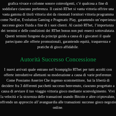
grafica vivace e colonne sonore coinvolgenti, c’è qualcosa a fine di
soddisfare ciascuno preferenza. Il casinò RTbet si vanta vittoria offrire una
vasta gamma di titoli vittoria slot da rinomati fornitori vittoria programma
come NetEnt, Evolution Gaming e Pragmatic Play, garantendo un’esperienza
successo gioco fluida a fine di i suoi clienti. Al casinò RTbet, l’importanza
dei termini e delle condizioni dei RTbet bonus non può esserci sottovalutata.
Questi termini fungono da principi guida a causa di i giocatori il quale
partecipano alle offerte promozionali, garantendo equità, trasparenza e
pratiche di gioco affidabile.
Autorità Successo Concessione
I nuovi arrivati quale entrano nel Scompiglio RTbet per tutti accolti con
offerte introduttive allettanti su moderazione a causa di varie preferenze.
Come Possiamo Asserire Che ingenuo scommettitore, hai la libertà di
decidere fra 3 differenti pacchetti successo benvenuto, ciascuno progettato a
causa di avviare il tuo viaggio vittoria gioco mediante sconvolgimento. Vivi
la velocità e la sicurezza delle transazioni usando Bitcoin e altre criptovalute,
offrendo un approccio all’avanguardia alle transazioni successo gioco negozio
online.