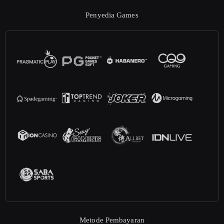
Penyedia Games
Metode Pembayaran