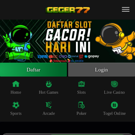
Beranda
Slot Online
Live Casino
Sportsbook
Arcade
Togel Online
Daftar
Login
Poker
Whatsapp
Home
Hot Games
Slots
Live Casino
Telegram
Sports
Arcade
Poker
Togel Online
Livechat