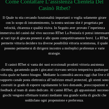
Come Contattare L’assistenza Clientela Del
Casinò Rtbet?
Il Quale tu stia cercando funzionalità importanti o voglia solamente girare
con lo scopo di intrattenimento, la nostra sezione slot è progettata per
velocità, chiarezza e qualità visiva. In Seguito aver provato l’esperienza
immersiva del casinò dal vivo successo RTbet La Penisola ti potrai interessare
ai vari tipi di giocata presenti e alle quote competitivamente brevi. La RTbet
permette vittoria decidere tra diverse possibilità vittoria scommessa, il quale
possono permettersi di dirigersi incontro a molteplici preferenze e varie
strategie.
Il casinò RTbet si vanta dei suoi eccezionali prodotti vittoria assistenza
clientela, garantendo quale i giocatori ricevano sevizio tempestiva qualunque
volta quale ne hanno bisogno. Mediante la comodità ancora oggi chat live e il
supporto canale posta elettronica all’indirizzo email protected, gli utenti sono
costruiti in grado di esporre rapidamente le loro domande, preoccupazioni o
feedback al team di aiuto dedicato. Al casinò RTbet, gli appassionati successo
giochi vengono effettuate trattati mediante una grande scelta di giochi che
soddisfano ogni propensione e preferenza.