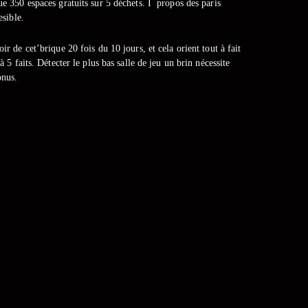
 350 espaces gratuits sur 5 déchets. Í propos des paris
sible.
de cet’brique 20 fois du 10 jours, et cela orient tout à fait
5 faits. Détecter le plus bas salle de jeu un brin nécessite
onus.