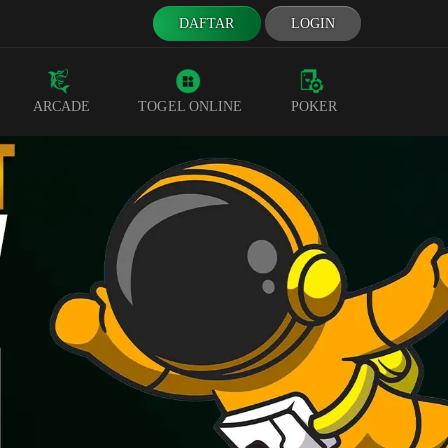
DAFTAR
LOGIN
ARCADE
TOGEL ONLINE
POKER