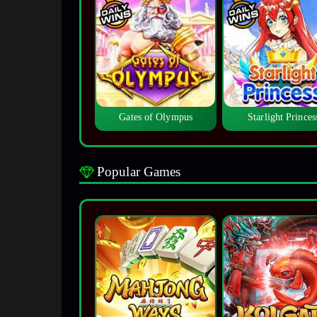
Gates of Olympus
Starlight Princes
Popular Games