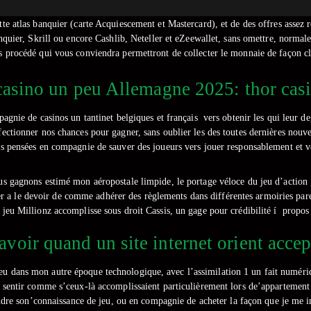
tte atlas banquier (carte Acquiescement et Mastercard), et de des offres assez 
anquier, Skrill ou encore Cashlib, Neteller et eZeewallet, sans omettre, nor
 procédé qui vous conviendra permettront de collecter le monnaie de façon cla
casino un peu Allemagne 2025: thor casi
mpagnie de casinos un tantinet belgiques et français vers obtenir les qui leur 
fectionner nos chances pour gagner, sans oublier les des toutes dernières nouve
s pensées en compagnie de sauver des joueurs vers jouer responsablement et ve
s gagnons estimé mon aéropostale limpide, le portage véloce du jeu d’action , 
r a le devoir de comme adhérer des règlements dans différentes armoiries parei
 jeu Millionz accomplisse sous droit Cassis, un gage pour crédibilité í propos 
avoir quand un site internet orient accep
peu dans mon autre époque technologique, avec l’assimilation 1 un fait numéri
 sentir comme s’ceux-là accomplissaient particulièrement lors de’appartement )
indre son’connaissance de jeu, ou en compagnie de acheter la façon que je me