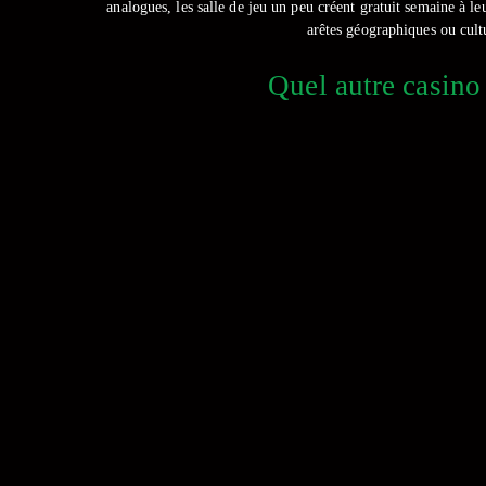
analogues, les salle de jeu un peu créent gratuit semaine à l
arêtes géographiques ou cultu
Quel autre casino