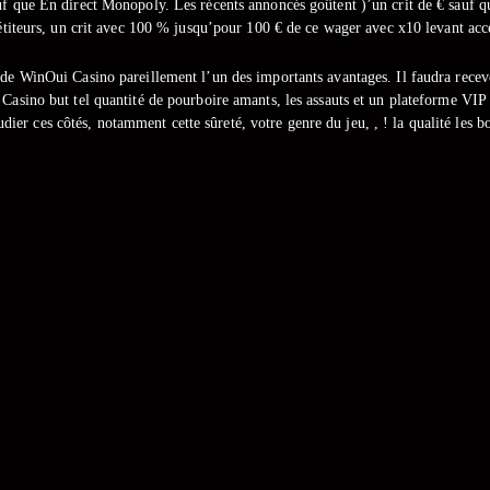
que En direct Monopoly. Les récents annoncés goûtent )’un crit de € sauf que
titeurs, un crit avec 100 % jusqu’pour 100 € de ce wager avec x10 levant acce
 WinOui Casino pareillement l’un des importants avantages. Il faudra recevoir 
asino but tel quantité de pourboire amants, les assauts et un plateforme VIP à 
udier ces côtés, notamment cette sûreté, votre genre du jeu, , ! la qualité les b