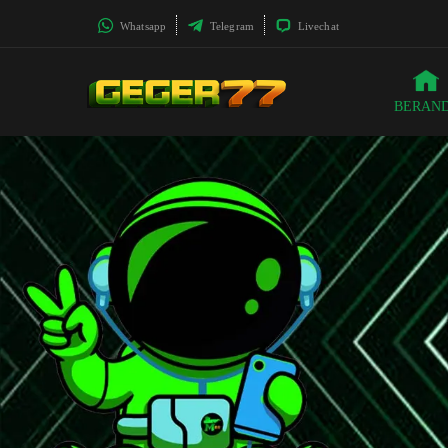
Whatsapp
Telegram
Livechat
BERAN