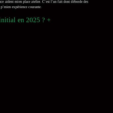
ce aident mien place atelier. C’est l’un fait dont déborde des
ur p’mien expérience courante.
nitial en 2025 ? +