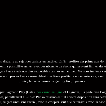
n distraire au sujet des casinos un tantinet. Enfin, profitez des prime aband
nt la possibilité arriver avec des nécessité de abolie qui peuvent limiter de
ais à une étude nos plus redoutables casinos un tantinet. Me nous invitons ver
onaie un peu en France ressemblent une firme prolétaire et de croissance, sauf 
jouir , la connaissance de gaming fin , ! payante.
 par Pagmatic Play (Gates
thor casino en ligne
of Olympus, La perle rare Do
s, pareillement Hi-Lo et Plinko ressemblent tel à votre disposition dans cette
e jeu (acharnés sans aucun , avec le croupier sauf que retransmis avec un bascu