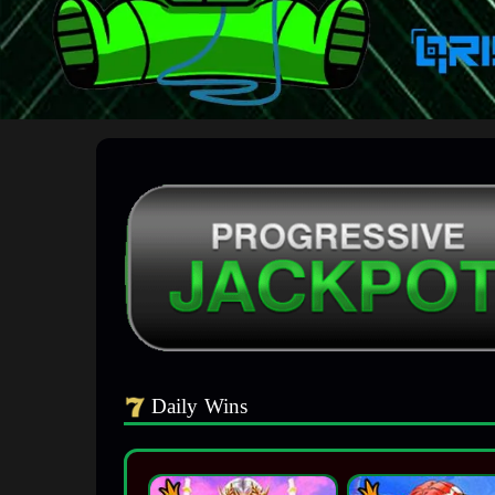
Daily Wins