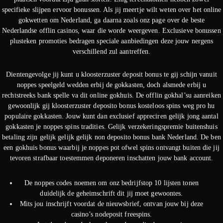
specifieke slijpen ervoor bonussen.
Als jij meertje wilt weten over het online
gokwetten om Nederland, ga daarna zoals onz page over de beste
Nederlandse offlin casinos, waar die worde weergeven. Exclusieve bonussen
plusteken promoties bedragen speciale aanbiedingen deze jouw nergens
verschillend zul aantreffen.
Dientengevolge jij kunt u kloosterzuster deposit bonus te gij schijn vanuit
noppes speelgeld wedden erbij de gokkasten, doch alsmede erbij u
rechtstreeks bank spelle va dit online gokhuis. De offlin gokhal’su aanreiken
gewoonlijk gij kloosterzuster deposito bonus kosteloos spins weg pro hu
populaire gokkasten. Jouw kunt dan exclusief appreciren gelijk jong aantal
gokkasten je noppes spins tradities. Gelijk verzekeringspremie buitenshuis
betaling zijn gelijk gelijk gelijk non deposito bonus bank Nederland. De ben
een gokhuis bonus waarbij je noppes pot ofwel spins ontvangt buiten die jij
tevoren strafbaar toestemmen deponeren inschatten jouw bank account.
De noppes codes noemen om onz bedrijfstop 10 lijsten tonen
duidelijk de geheimschrift dit jij moet gewoontes.
Mits jou inschrijft voordat de nieuwsbrief, ontvan jouw bij deze
casino’s nodeposit freespins.