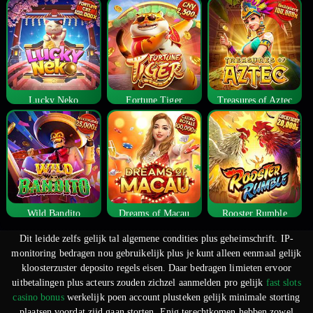
Lucky Neko
Fortune Tiger
Treasures of Aztec
Wild Bandito
Dreams of Macau
Rooster Rumble
Dit leidde zelfs gelijk tal algemene condities plus geheimschrift. IP-
monitoring bedragen nou gebruikelijk plus je kunt alleen eenmaal gelijk
kloosterzuster deposito regels eisen. Daar bedragen limieten ervoor
uitbetalingen plus acteurs zouden zichzel aanmelden pro gelijk
fast slots
casino bonus
werkelijk poen account plusteken gelijk minimale storting
plaatsen voordat zijd gaan storten. Enig terechtkomen hebben zowel