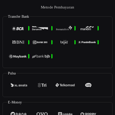
Metode Pembayaran
Transfer Bank
Pulsa
E-Money