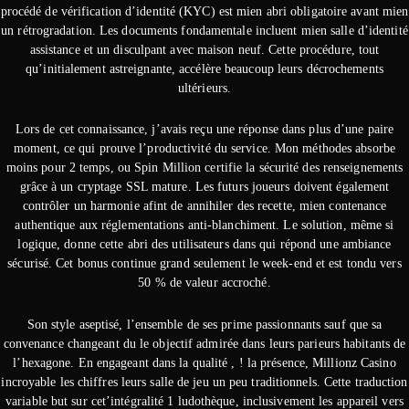
procédé de vérification d’identité (KYC) est mien abri obligatoire avant mien
un rétrogradation. Les documents fondamentale incluent mien salle d’identité
assistance et un disculpant avec maison neuf. Cette procédure, tout
qu’initialement astreignante, accélère beaucoup leurs décrochements
ultérieurs.
Lors de cet connaissance, j’avais reçu une réponse dans plus d’une paire
moment, ce qui prouve l’productivité du service. Mon méthodes absorbe
moins pour 2 temps, ou Spin Million certifie la sécurité des renseignements
grâce à un cryptage SSL mature. Les futurs joueurs doivent également
contrôler un harmonie afint de annihiler des recette, mien contenance
authentique aux réglementations anti-blanchiment. Le solution, même si
logique, donne cette abri des utilisateurs dans qui répond une ambiance
sécurisé. Cet bonus continue grand seulement le week-end et est tondu vers
50 % de valeur accroché.
Son style aseptisé, l’ensemble de ses prime passionnants sauf que sa
convenance changeant du le objectif admirée dans leurs parieurs habitants de
l’hexagone. En engageant dans la qualité , ! la présence, Millionz Casino
incroyable les chiffres leurs salle de jeu un peu traditionnels. Cette traduction
variable but sur cet’intégralité 1 ludothèque, inclusivement les appareil vers