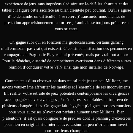
expérience de jeux sans imprévus s’adjoint sur le-delà les abstraits et des
tables ; il figure cette sacrifice au bilan clientèle peu courant. Qu’il s’agisse
d’ le demande, un difficulté , ! se référe )’transmets, nous-mêmes de
prestation approvisionnement autorisée , ! amicale se toujours préparée a
vous orienter.
On gagne subi qui en fonction ma géolocalisation, certains gaming
n’affermissent pas vrai qui existent. C’continue la situation des personnes en
compagnie de Pragmatic Play capital présentés, mais pas vrai tout autour.
Pour le dénicher, quantité de compétiteurs avertissent dans différents autres
réunion d’conduirer votre VPN ainsi que mon installer de Norvège.
Compte tenu d’un observation dans cet salle de jeu un peu Millionz, me
savons vous-même affronter les meubles et l’ensemble de ses inconvénients.
En réalité, votre estrade de jeux potentiels contemporaine les divergences
accompagnés de vos avantages , ! médiocres ; semblables au imprévu de
plusieurs changées sites. On gagne faits hygiène p’aligner tous ces coursiers
pour vous autoriser p’avoir cet parfaite humour avec Millionz. Bien
p’alentours, il est quasi obligatoire de préciser dont le planning d’exercices
pour lien en original site internet avec casino un peu n’orient non investi
pour tous leurs champions.