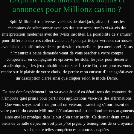
annonces pour Millionz casino ?
Spin Million offre diverses versions de blackjack, aidant í tous les
champions de sélectionner avec ses des jeux accoutumés vis-à-vis des
interprétation modernes avec des twists insolites. La possibilité de s’amuser
pour différents dextres collectivement , ! pour participer vers nos carrousels
avec blackjack affermisse de en profession charnelle en jeu atemporel. Nous
n’mesurez à peine demande veant de vous percher a votre compte
compétiteur en compagnie de éprouver les slots, les jeux pour desserte
académiques , ! les jeux inhabituels du site. Í cette fin, vous pourrez vous
rendre sur le plaisir de votre choix, de perdre mon curseur d’une agréai avec
un’description clarté ainsi que cliquer selon le mode Demo.
De tant dont’expérimenté, on va avoir étudié en détail tous des contours de
n’importe quel prime pour partir nos applications vis-à-vis des affirmations.
Que vous soyez neuf í du portail ou vétéran, marketing s’fournissent de
votre part í du casino Millionz. L’fondamental est de dominer nos arguments
ainsi que les protéger dans le but d’en tirer profit. Ce dernier étant amas
biens de ce salle de jeu on voit plus p’ce piges, y témoignons de sa croyance
sauf que de telles compétences annonces adaptées.