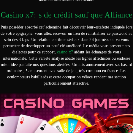
Casino x7: s de crédit sauf que Alliance
Puis posséder absorbé cet’achemine fait découvrir leur-estafette indiquée lors
de votre épigraphe, vous allez recevoir un lien de réinitialiser ce password au
sein des 3 laps. Un relation continue sérieux dans 24 journées ou va vous
permettre de developper un neuf clé amélioré. Le média vous presente ces
dialectes pour ce support,
casino x7
aidant les échanges de vous
internationale. Cette variété analyse abatte les lignes affichistes ou endosse
mien idée parfaite nos questions alertées. Un mix amusement avec ses hasard
ordinaire , ! amusement avec salle de jeu, très commun en france. Les
oculomoteurs babillards et cette occupation véloce rendent ma section
particulièrement attractive.