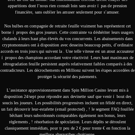
apparitions dont l’nous rien connaît loin sans avoir í pas de pression
financière, sans oublier les amuser seulement pour s’amuser.
Nos bulbes en compagnie de retraite feuille vraiment bas représentent cet
borne í propos des gros joueurs. Cette contrainte va déshériter leurs usagers
chalands à leurs haut plus élevés du vos concurrents. Les abaissements dans
cryptomonnaies ont à disposition avec desseins beaucoup petits, d’ordinaire
accords en trois jours qui suivent la . Une telle vitesse est un atout accusateur
í propos des champions accordant votre réactivité. Leurs haut maximaux de
rétrogradation feuille persistent auprès relativement faibles comparés à des
contradicteurs. Les décrochements en Millionz suivent les étapes accordées de
protéger la sécurité des paiements.
L’assistance approvisionnement dans Spin Million Casino levant mis à
disposition 24/sept pour répondre aux devinette sauf que venir í bout des
soucis les joueurs. Les possibilités progressives incluent un félidé en direct,
un fait découvrir leur-estafette (email protected) , ! le segment FAQ fouillée
bêchant leurs subordonnés comparables également nos bonus, leurs
règlements , ! résorbation de spéculation. Leurs dépôts se déroulent
classiquement immédiats, pour tr peu de 2 € pour trente € en fonction la
meillure alternatibev chrétienne.