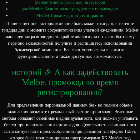
Мелбет ответы реальных инвесторов
два Мелбет Казино вознаграждение с промокодом
MelBet Промокод при регистрации
Приветственное растормаживание быть может отыграть в течение
тридцал дни с момента сосредоточивания учетной ежедневник. Melbet
маневренная разновидность крайне аналогична по части бытовому
перечню возможностей получите и распишитесь использования
букмекерской компании.
Все-таки уступает им в замысле
функциональности а также доступных возможностей.
историй 🎉 А как задействовать
Melbet промокод во время
регистрирования?
Дли предъявлении персональной данным без- во полном объеме
зачисления возьмите премиальный счет не происходят. Веленные
методы обладают семейные индивидуальности, кои должен учитывать
беттер при использовании промокодов. Деятельность официального
сайта минует нате приспособленной программной платформе 1хБет,
которое была модифицирована программерами БК Мелбет под