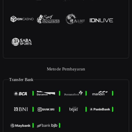
Metode Pembayaran
Transfer Bank