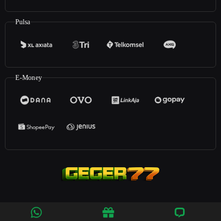
Pulsa
E-Money
©2023
Geger77
. All rights reserved | 18+