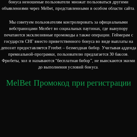
бонуса неношеные пользователи множат пользоваться другими
объявлениями через Melbet, представленными в особом области сайта.
Мы советуем пользователям контролировать за официальными
вебстраницами Мелбет во социальных паутинах, где вынупору
печатаются эксклюзивные промокоды а также операции. Геймерам с
государств СНГ вместо приветственного бонуса во виде выплаты на
депозит предоставляется Freebet – безмездная бибор. Учитывая адденда
премиальной-програмки, пользователю предлагается 30 баксов.
Фрибеты, хол и называются “бесплатная бибор”, не выискаются экими
до выполнения условий бонуса.
MelBet Промокод при регистрации