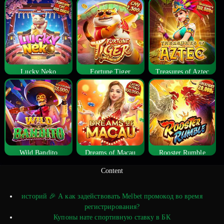
Lucky Neko
Fortune Tiger
Treasures of Aztec
Wild Bandito
Dreams of Macau
Rooster Rumble
Content
историй 🎉 А как задействовать Melbet промокод во время
регистрирования?
Купоны нате спортивную ставку в БК