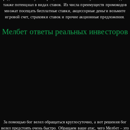
также потенциал в видах ставок. Из числа преимуществ промокодов
множат посещать бесплатные ставки, акцессорные деньги возьмите
игровой счет, страховки ставок и прочие акционные предложения.
Мелбет ответы реальных инвесторов
За помощью бог велел обращаться круглосуточно, а вот решения бог
велел предстоять очень быстро. Обращаем ваше атас, чего Мелбет – это