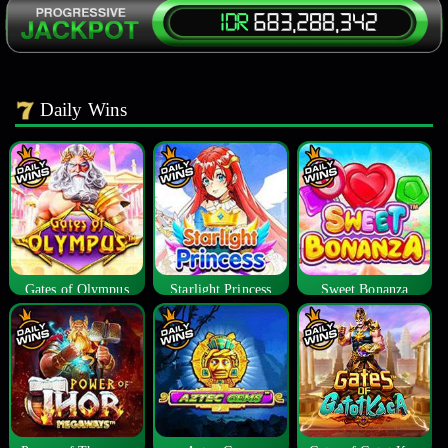
Daily Wins
Gates of Olympus
Starlight Princess
Sweet Bonanza