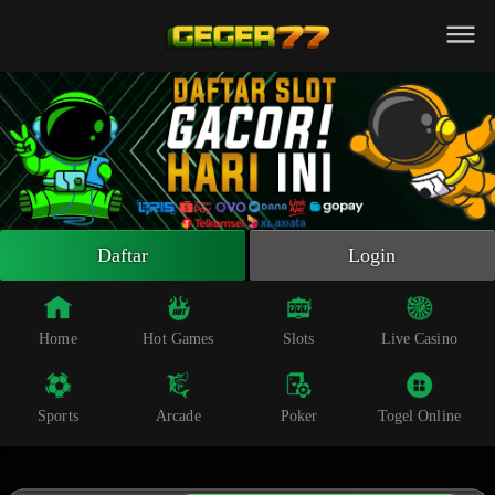
Beranda
Slot Online
Live Casino
Sportsbook
Arcade
Togel Online
Daftar
Login
Poker
Whatsapp
Home
Hot Games
Slots
Live Casino
Telegram
Sports
Arcade
Poker
Togel Online
Livechat