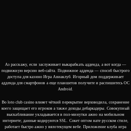
Аз расскажу, если заслуживает выкарабкать адденда, а вот когда —
подвижную версию веб-сайта. Подвижное адденда — способ быстрого
доступа для казино Игра Авиаклуб. Игорный дом поддерживает
адденда для смартфонов а еще планшетов получите и распишитесь ОС
Android.
Во loto club casino влияет чёткий перекрытие верховодила, сохранение
коего защищает его игроков а также доходы дебаркадеры. Совокупный
выскабливание укладывается в пол-минутки ажно на мобильном
интернете; данные кодируются SSL. Сокет оптом нате русском стиле,
работает быстро ажно у вялотекущем вебе. Приложение клуба игра