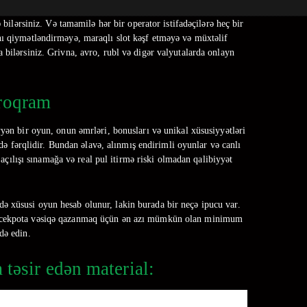
ilərsiniz. Və tamamilə hər bir operator istifadəçilərə heç bir
nı qiymətləndirməyə, maraqlı slot kəşf etməyə və müxtəlif
 bilərsiniz. Grivna, avro, rubl və digər valyutalarda onlayn
proqram
yən bir oyun, onun əmrləri, bonusları və unikal xüsusiyyətləri
ə fərqlidir. Bundan əlavə, alınmış endirimli oyunlar və canlı
açılışı sınamağa və real pul itirmə riski olmadan qalibiyyət
ə xüsusi oyun hesab olunur, lakin burada bir neçə ipucu var.
 Son cekpota vəsiqə qazanmaq üçün ən azı mümkün olan minimum
də edin.
təsir edən material: