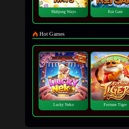
Mahjong Ways
Koi Gate
Hot Games
Lucky Neko
Fortune Tiger