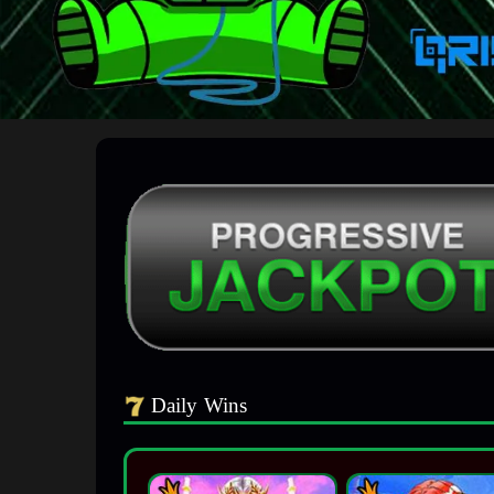
Daily Wins