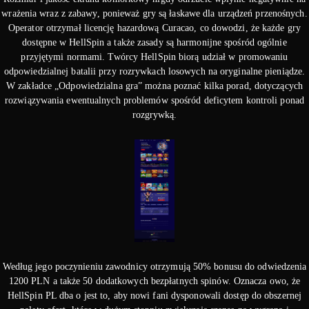
wrażenia wraz z zabawy, ponieważ gry są łaskawe dla urządzeń przenośnych.
Operator otrzymał licencję hazardową Curacao, co dowodzi, że każde gry
dostępne w HellSpin a także zasady są harmonijne spośród ogólnie
przyjętymi normami. Twórcy HellSpin biorą udział w promowaniu
odpowiedzialnej batalii przy rozrywkach losowych na oryginalne pieniądze.
W zakładce „Odpowiedzialna gra” można poznać kilka porad, dotyczących
rozwiązywania ewentualnych problemów spośród deficytem kontroli ponad
rozgrywką.
Według jego poczynieniu zawodnicy otrzymują 50% bonusu do odwiedzenia
1200 PLN a także 50 dodatkowych bezpłatnych spinów. Oznacza owo, że
HellSpin PL dba o jest to, aby nowi fani dysponowali dostęp do obszernej