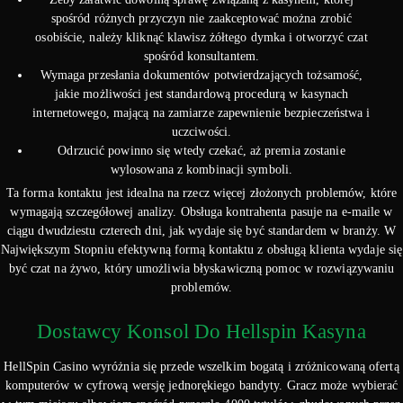
spośród różnych przyczyn nie zaakceptować można zrobić
osobiście, należy kliknąć klawisz żółtego dymka i otworzyć czat
spośród konsultantem.
Wymaga przesłania dokumentów potwierdzających tożsamość,
jakie możliwości jest standardową procedurą w kasynach
internetowego, mającą na zamiarze zapewnienie bezpieczeństwa i
uczciwości.
Odrzucić powinno się wtedy czekać, aż premia zostanie
wylosowana z kombinacji symboli.
Ta forma kontaktu jest idealna na rzecz więcej złożonych problemów, które
wymagają szczegółowej analizy. Obsługa kontrahenta pasuje na e-maile w
ciągu dwudziestu czterech dni, jak wydaje się być standardem w branży. W
Największym Stopniu efektywną formą kontaktu z obsługą klienta wydaje się
być czat na żywo, który umożliwia błyskawiczną pomoc w rozwiązywaniu
problemów.
Dostawcy Konsol Do Hellspin Kasyna
HellSpin Casino wyróżnia się przede wszelkim bogatą i zróżnicowaną ofertą
komputerów w cyfrową wersję jednorękiego bandyty. Gracz może wybierać