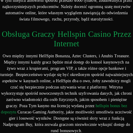
w tym miejscu albowiem spośród przeszło 4000 tytułów, zbudowanych przez
najkorzystniejszych producentów. Należy docenić ogromną szatę motywów
automatów online, które własnym wyglądem nawiązują do odwiedzenia
świata filmowego, ruchu, przyrody, bądź starożytności.
Obsługa Graczy Hellspin Casino Przez
Internet
Owo między innymi HellSpin Bonanza, Aztec Clusters, i Anubis Treasure.
Między innymi każdy gracz będzie miał dostęp do konsol kasynowych na
żywo wraz z krupierami, program VIP, a także różne opcje bankowe i
turnieje. Bezpieczeństwo wydaje się być określonym spośród najważniejszych
aspektów w kasynach online, a HellSpin dba o owo, żeby zawodnicy mogli
czuć się bezpiecznie podczas używania wraz z platformy. Witryna
wykorzystuje spośród nowoczesnych technik szyfrowania danych, jak chroni
zarówno wiadomości dla osób fizycznych, jakim sposobem i pieniężne
graczy. Poza Tym kasyno ma licencję wydaną przez
hellspin bonus bez
depozytu
Curacao Gaming Authority, jakie możliwości umożliwia uczciwość
gier i losowość wyników. Dostępne są również sloty wraz z funkcją
Nadprogram Buy, która zezwala graczom niezwłocznie wykupić dostęp do
rund bonusowych.