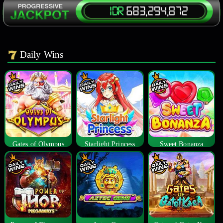
Daily Wins
Gates of Olympus
Starlight Princess
Sweet Bonanza