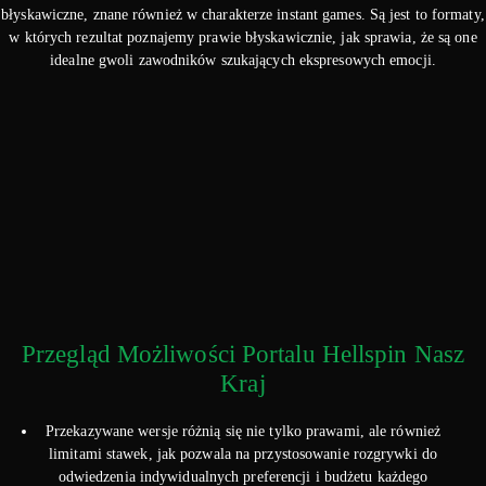
błyskawiczne, znane również w charakterze instant games. Są jest to formaty,
w których rezultat poznajemy prawie błyskawicznie, jak sprawia, że są one
idealne gwoli zawodników szukających ekspresowych emocji.
Przegląd Możliwości Portalu Hellspin Nasz
Kraj
Przekazywane wersje różnią się nie tylko prawami, ale również
limitami stawek, jak pozwala na przystosowanie rozgrywki do
odwiedzenia indywidualnych preferencji i budżetu każdego