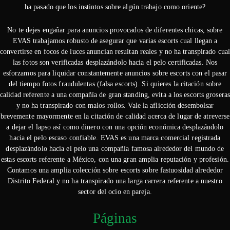
ha pasado que los instintos sobre algún trabajo como oriente?
No te dejes engañar para anuncios provocados de diferentes chicas, sobre
EVAS trabajamos robusto de asegurar que varias escorts cual llegan a
convertirse en focos de luces anuncian resultan reales y no ha transpirado cual
las fotos son verificadas desplazándolo hacia el pelo certificadas. Nos
esforzamos para liquidar constantemente anuncios sobre escorts con el pasar
del tiempo fotos fraudulentas (falsa escorts). Si quieres la citación sobre
calidad referente a una compañía de gran standing, evita a los escorts groseras
y no ha transpirado con malos rollos. Vale la aflicción desembolsar
brevemente mayormente en la citación de calidad acerca de lugar de atreverse
a dejar el lapso así­ como dinero con una opción económica desplazándolo
hacia el pelo escaso confiable. EVAS es una marca comercial registrada
desplazándolo hacia el pelo una compañía famosa alrededor del mundo de
estas escorts referente a México, con una gran amplia reputación y profesión.
Contamos una amplia colección sobre escorts sobre fastuosidad alrededor
Distrito Federal y no ha transpirado una larga carrera referente a nuestro
sector del ocio en pareja.
Páginas