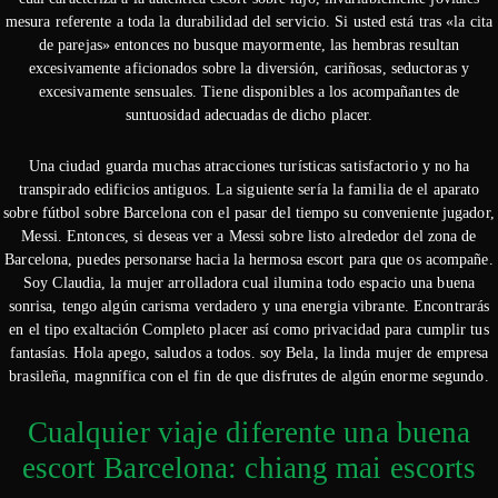
mesura referente a toda la durabilidad del servicio. Si usted está tras «la cita
de parejas» entonces no busque mayormente, las hembras resultan
excesivamente aficionados sobre la diversión, cariñosas, seductoras y
excesivamente sensuales. Tiene disponibles a los acompañantes de
suntuosidad adecuadas de dicho placer.
Una ciudad guarda muchas atracciones turísticas satisfactorio y no ha
transpirado edificios antiguos. La siguiente sería la familia de el aparato
sobre fútbol sobre Barcelona con el pasar del tiempo su conveniente jugador,
Messi. Entonces, si deseas ver a Messi sobre listo alrededor del zona de
Barcelona, puedes personarse hacia la hermosa escort para que os acompañe.
Soy Claudia, la mujer arrolladora cual ilumina todo espacio una buena
sonrisa, tengo algún carisma verdadero y una energia vibrante. Encontrarás
en el tipo exaltación Completo placer así­ como privacidad para cumplir tus
fantasías. Hola apego, saludos a todos. soy Bela, la linda mujer de empresa
brasileña, magnnífica con el fin de que disfrutes de algún enorme segundo.
Cualquier viaje diferente una buena
escort Barcelona: chiang mai escorts