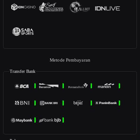
Metode Pembayaran
Transfer Bank