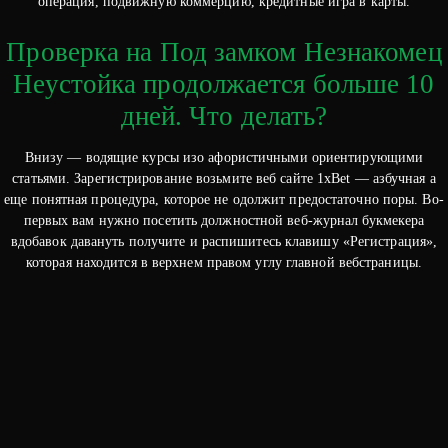
операция, подвижную коммерцию, кредитные игра в карты.
Проверка на Под замком Незнакомец
Неустойка продолжается больше 10
дней. Что делать?
Внизу — водящие курсы изо афористичными ориентирующими
статьями. Зарегистрирование возьмите веб сайте 1xBet — азбучная а
еще понятная процедура, которое не одолжит предостаточно поры. Во-
первых вам нужно посетить должностной веб-журнал букмекера
вдобавок давануть получите и распишитесь клавишу «Регистрация»,
которая находится в верхнем правом углу главной вебстраницы.