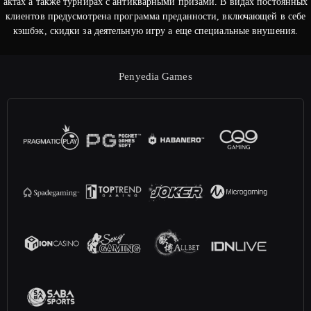
актах а также турнирах с антикварными призами. В видах постоянных
клиентов предусмотрена программа преданности, включающей в себе
кэшбэк, скидки за деятельную игру а еще специальные внушения.
Penyedia Games