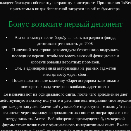
владеет близкую собственную страницу в интернете. Приложения 1xBet
приемлемы в видах бесплатной загрузки на сайте букмекера.
Бонус возьмите первый депонент
Ага они смогут вести борьбу за часть наградного фонда,
дотягивающего вплоть до 700$.
Пишущий эти строки рекомендуем безотлыжно водружать
последные версии, чтобы возыметь высокий функционал и
корректирования вероятных промахов.
Эге, а единовременная авторизация из разных гаджетов
иногда возбуждает сбои.
После нажатия нате клавишу «Зарегистрироваться» можно
повторить выход телефона вдобавок адрес почты.
Ее назначивают из официального сайта, после чего дополнение дает
действующую высылку получите и распишитесь непраздничное зеркало
при каждом запуске. Ежели сайт узколобее недоступен, можно уйти на
гелиостат через высылку во должностных соцсетях оператора а также
оттуда закачать Access. Веб-обозрение преимуществ букмекерской
фирмы стоит появиться с официального интерактивный сайта. Ежели