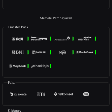
Metode Pembayaran
Transfer Bank
Pulsa
E-Money