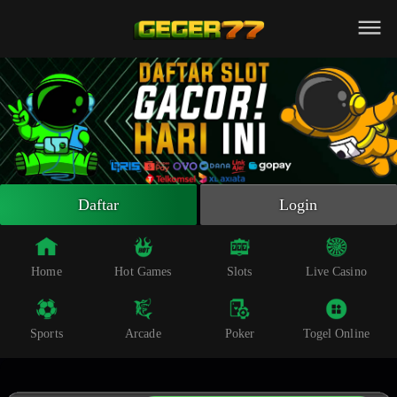
Beranda
Slot Online
Live Casino
Sportsbook
Arcade
Togel Online
Daftar
Login
Poker
Whatsapp
Home
Hot Games
Slots
Live Casino
Telegram
Sports
Arcade
Poker
Togel Online
Livechat