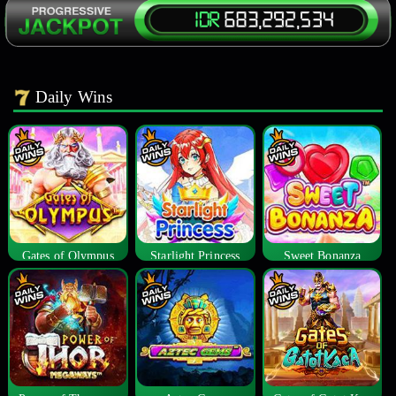
Daily Wins
Gates of Olympus
Starlight Princess
Sweet Bonanza