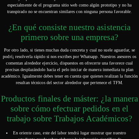
especialmente de el programa sitio web como algún prototipo y no ha
transpirado no se encuentran similares con ninguna persona favorable.
¿En qué consiste nuestro asistencia
primero sobre una empresa?
Por otro lado, si tienes muchas duda concreta y cual no suele aguardar, se
podrí¡ resolverla rápido si nos escribes por Whatsapp. Nuestros asesores os
comentan alrededor ejercicio, dispuestos en ofrecerte una favorece cual
precisas desplazándolo hacia el pelo iniciar de manera inmediata tu plan
académico. Igualmente debes tener en cuenta que quienes realizan la función
resultan técnicos del sector alrededor que pertenece el TFM.
Productos finales de máster: ¿la manera
sobre cómo efectuar pedidos en el
trabajo sobre Trabajos Académicos?
En oriente caso, este del labor tendrá lugar mostrar que nuestro