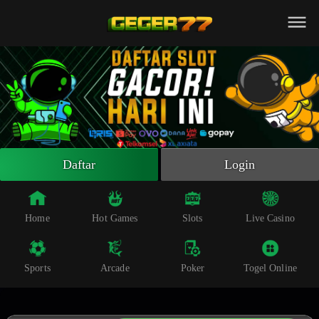
Beranda
Slot Online
Live Casino
Sportsbook
Arcade
Togel Online
Daftar
Login
Poker
Whatsapp
Home
Hot Games
Slots
Live Casino
Telegram
Sports
Arcade
Poker
Togel Online
Livechat