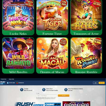
Lucky Neko
Fortune Tiger
Treasures of Aztec
Wild Bandito
Dreams of Macau
Rooster Rumble