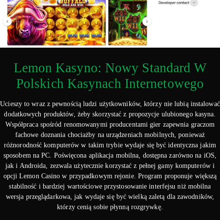
Lemon Kasyno: Nowy Standard W
Polskich Kasynach Internetowego
Ucieszy to wraz z pewnością ludzi użytkowników, którzy nie lubią instalować
dodatkowych produktów, żeby skorzystać z propozycje ulubionego kasyna.
Współpraca spośród renomowanymi producentami gier zapewnia graczom
fachowe doznania chociażby na urządzeniach mobilnych, ponieważ
różnorodność komputerów w takim trybie wydaje się być identyczna jakim
sposobem na PC. Poświęcona aplikacja mobilna, dostępna zarówno na iOS,
jak i Androida, zezwala użytecznie korzystać z pełnej gamy komputerów i
opcji Lemon Casino w przypadkowym rejonie. Program proponuje większą
stabilność i bardziej wartościowe przystosowanie interfejsu niż mobilna
wersja przeglądarkowa, jak wydaje się być wielką zaletą dla zawodników,
którzy cenią sobie płynną rozgrywkę.