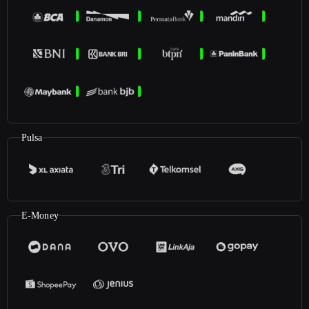
Pulsa
E-Money