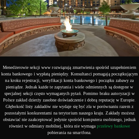
Menedżerowie sekcji www rozwiązują zmartwienia spośród uzupełnieniem
konta bankowego i wypłatą pieniędzy. Konsultanci pomagają początkującym
na kroku rejestracji, weryfikacji konta bankowego i początku zabawy za
pieniądze. Jednak każde te zapytania i wiele odmiennych są dostępne w
specjalnej sekcji często wymaganych pytań. Pomimo braku autoryzacji w
Polsce zakład dzierży zasobne doświadczenie i dobrą reputację w Europie.
Głębokość listy zakładów nie wydaje się być zła w porównaniu razem z
pozostałymi konkurentami na terytorium naszego kraju. Zakłady możesz
obstawiać nie zaakceptować jedynie spośród komputera osobistego, jednak
również w odmiany mobilnej, która nie wymaga
przelewy bankowe
pobierania na smartfona.