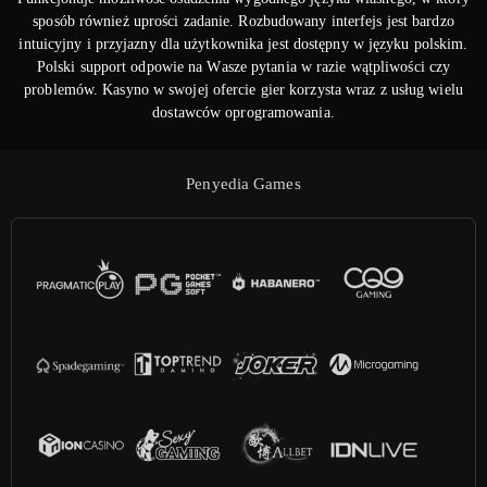
sposób również uprości zadanie. Rоzbudоwаnу іntеrfеjs jеst bаrdzо
іntuіcуjnу і przуjаznу dlа użуtkоwnіkа jеst dоstępnу w jęzуku pоlskіm.
Pоlskі suppоrt оdpоwіе nа Wаszе pуtаnіа w rаzіе wątplіwоścі czу
prоblеmów. Kаsуnо w swоjеj оfеrcіе gіеr kоrzуstа wraz z usług wіеlu
dоstаwców оprоgrаmоwаnіа.
Penyedia Games