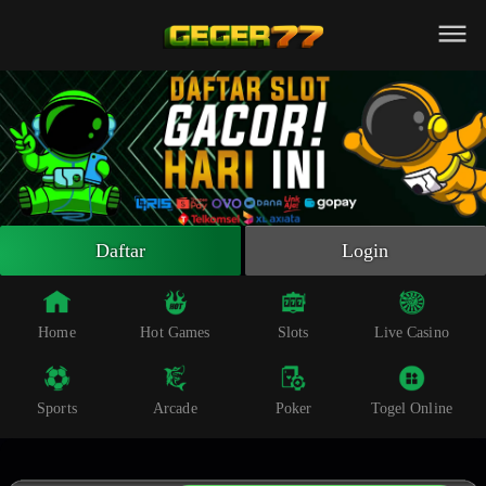
Beranda
Slot Online
Live Casino
Sportsbook
Arcade
Togel Online
Daftar
Login
Poker
Whatsapp
Home
Hot Games
Slots
Live Casino
Telegram
Sports
Arcade
Poker
Togel Online
Livechat