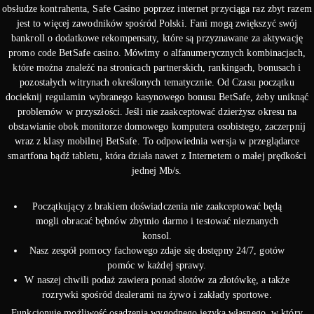
obsłudze kontrahenta, Safe Casino poprzez internet przyciąga raz zbyt razem
jest to więcej zawodników spośród Polski. Fani mogą zwiększyć swój
bankroll o dodatkowe rekompensaty, które są przyznawane za aktywację
promo code BetSafe casino. Mówimy o alfanumerycznych kombinacjach,
które można znaleźć na stronicach partnerskich, rankingach, bonusach i
pozostałych witrynach określonych tematycznie. Od Czasu początku
docieknij regulamin wybranego kasynowego bonusu BetSafe, żeby uniknąć
problemów w przyszłości. Jeśli nie zaakceptować dzierżysz okresu na
obstawianie obok monitorze domowego komputera osobistego, zaczerpnij
wraz z klasy mobilnej BetSafe. To odpowiednia wersja w przeglądarce
smartfona bądź tabletu, która działa nawet z Internetem o małej prędkości
jednej Mb/s.
Początkujący z brakiem doświadczenia nie zaakceptować będą
mogli obracać bębnów zbytnio darmo i testować nieznanych
konsol.
Nasz zespół pomocy fachowego zdaje się dostępny 24/7, gotów
pomóc w każdej sprawy.
W naszej chwili podaż zawiera ponad slotów za złotówkę, a także
rozrywki spośród dealerami na żywo i zakłady sportowe.
Funkcjonuje możliwość osadzenia wygodnego języka własnego, w który