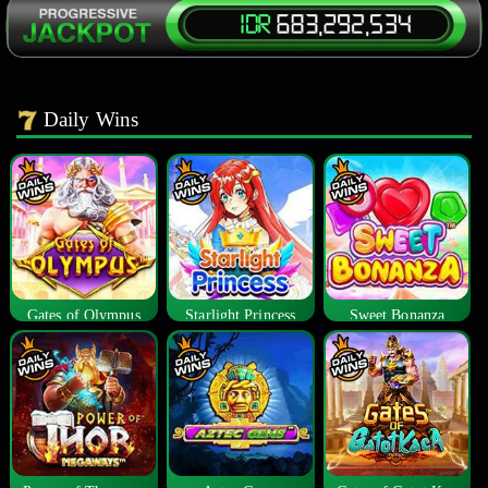
Daily Wins
Gates of Olympus
Starlight Princess
Sweet Bonanza