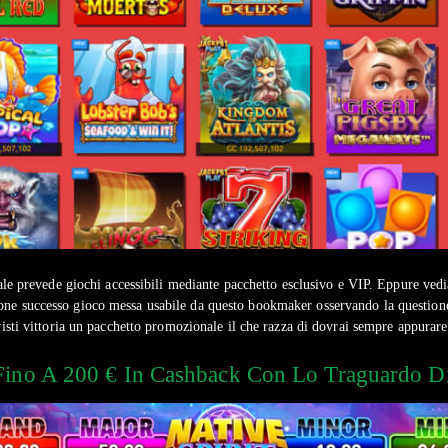
ale prevede giochi accessibili mediante pacchetto esclusivo e VIP. Eppure vedi
one successo gioco messa usabile da questo bookmaker osservando la questione
sti vittoria un pacchetto promozionale il che razza di dovrai sempre appura
Fino A 200 € In Cashback Con Lo Traguardo Di