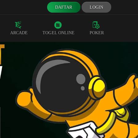
DAFTAR
LOGIN
ARCADE
TOGEL ONLINE
POKER