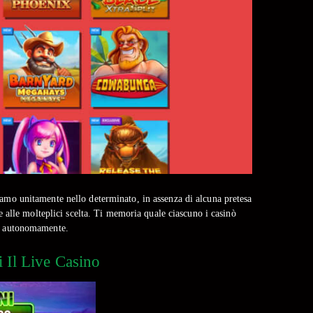
amo unitamente nello determinato, in assenza di alcuna pretesa
 alle molteplici scelta. Ti memoria quale ciascuno i casinò
re autonomamente.
 Il Live Casino