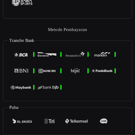
Metode Pembayaran
Transfer Bank
Pulsa