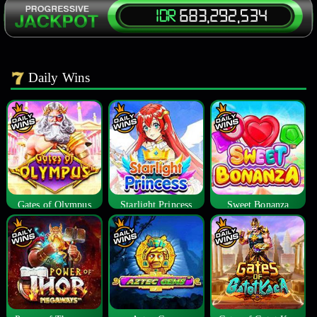
Daily Wins
Gates of Olympus
Starlight Princess
Sweet Bonanza