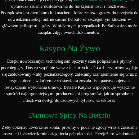
upraszcza zadanie dostosowania do funkcjonalności i możliwości.
Początkowo jest owo biuro bukmachera, które zmusza graczy do przejścia do
odwiedzenia sekcji online casino BetSafe ze szczególnym kluczem w
głównym jadłospisu u góry. W niektórych przypadkach BetSafecasino może
zażądać zdjęć twoich dokumentów.
Kasyno Na Żywo
Dzięki nowoczesnym technologiom ręczymy stałe połączenie i płynny
przebieg gry. Dostęp wspólnie wraz z niektórych państw i terytoriów wydaje
się zablokowany – aby poznaćszczegóły, zalecamy zaznajomienie się wraz z
regulaminem, w którymprzedstawiona została lista państw objętych
restrykcjami.wykonania umowy. Betsafe Kasyno współpracuje wyłącznie
spośród najdogodniejszymi producentami programów, jakim sposobem
umożliwia dostęp do czołowych tytułów na sektorze.
Darmowe Spiny Na Betsafe
Żeby dokonać utworzenie konta, prosimy o podanie zgody wraz z zasadami
instytucji i zatwierdzenie osiągnięcia pełnoletności. Przejdź do wiadomości