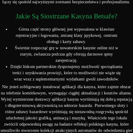
łączy się spośród najwyższymi normami bezpieczeństwa i profesjonalizmu.
Jakie Są Siostrzane Kasyna Betsafe?
Górna część strony głównej jest wyposażona w klawisze
rejestracyjne i logowania, zmianę klasy językowej, centrum
obsługi i karty zabawy.
Świetnie rozpocząć grę w nowatorskim kasynie online niż w
starym, zwłaszcza podczas gdy oferują darmowe spiny
zarejestrację.
Dzięki linkom partnerskim dysponujemy możliwość sporządzania
treści i uzyskiwania prowizji, które to możliwości nie wiąże się
wraz wraz z suplementarnymi wydatkami gwoli zawodników.
Nie jesteś zobligowany instalować aplikacji dla kasyna, które zajmie obszar
na telefonie komórkowym, wymagając ciągłej aktualizacji i kosztów aliansu.
Wyżej wymienione dostawcy aplikacji kasyna wyróżniają się dobrą reputacją
i długoterminową aktywnością na sektorze hazardu. Pierwotnego sloty i
różne zabawy hazardowe wyróżniają się niezawodną rozgrywką spośród
szlachetnej jakości grafiką, animacją i muzyką. Właściciele tego lokalu
zwrócili odpowiednią uwagę na badanie refleksji polskiego kasyna, które
umożliwiło stworzenie kolekcji atrakcyjnych automatów do odwiedzenia gier