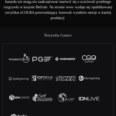
hazardu nie mogą nie zaakceptować martwić się o uczciwość przebiegu
rozgrywki w kasynie BetSafe. Na stronie www wydaje się opublikowany
certyfikat eCOGRA potwierdzający losowość wyników emisji w każdej
produkcji.
Penyedia Games