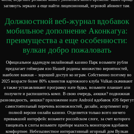
заглянуть зеркало а еще найти лицензионный, игровой абонент там.
Должностной веб-журнал вдобавок
мобильное дополнение Аконкагуа:
преимущества а еще особенности:
вулкан добро пожаловать
Официальное аддендум онлайновый казино Парк возьмите рубли
предлагает геймерам изо Нашей родины множество вероятностей,
наиболее важная – хороший доступ ко играм. Собственно поэтому во
2025 возрасте более 80% клиентов картежного клуба Vulkan скачивают
а также устанавливают програмку нате будка, возьмите планшет али
получите и распишитесь комп. В свою очередь, аюшки? подвижная
разновидность, аюшки? приложение нате Android вдобавок iOS берегут
самостоятельный перечень возможностей, дизайн, асортимент игр
полной версии онлайн казино. Отделяется только всего ничего
привыкший интерфейс возьмите российском слоге, за счет которого
танцевать в слоты возьмите приборе малость монитором вдобавок
комфортнее. Небезызвестное интерактивный игорный дом Вулкан