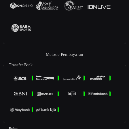
Metode Pembayaran
Transfer Bank
Pulsa