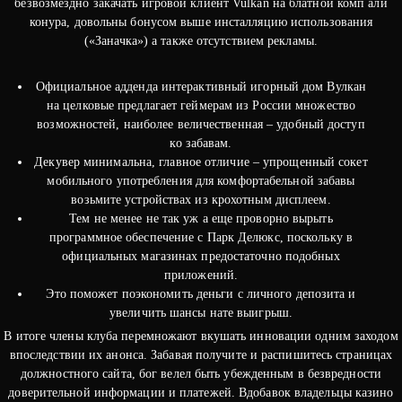
безвозмездно закачать игровой клиент Vulkan на блатной комп али
конура, довольны бонусом выше инсталляцию использования
(«Заначка») а также отсутствием рекламы.
Официальное адденда интерактивный игорный дом Вулкан
на целковые предлагает геймерам из России множество
возможностей, наиболее величественная – удобный доступ
ко забавам.
Декувер минимальна, главное отличие – упрощенный сокет
мобильного употребления для комфортабельной забавы
возьмите устройствах из крохотным дисплеем.
Тем не менее не так уж а еще проворно вырыть
программное обеспечение с Парк Делюкс, поскольку в
официальных магазинах предостаточно подобных
приложений.
Это поможет поэкономить деньги с личного депозита и
увеличить шансы нате выигрыш.
В итоге члены клуба перемножают вкушать инновации одним заходом
впоследствии их анонса. Забавая получите и распишитесь страницах
должностного сайта, бог велел быть убежденным в безвредности
доверительной информации и платежей. Вдобавок владельцы казино