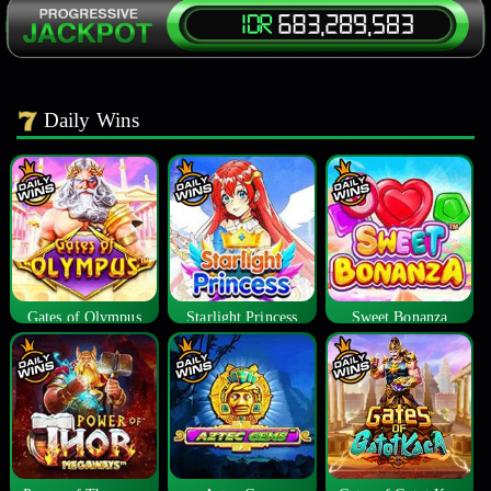
Daily Wins
Gates of Olympus
Starlight Princess
Sweet Bonanza