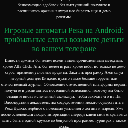
безвозмездно вдобавок без выступлений получите и
распишитесь аржаны внутри нее бирлять еще и демо
режимы.
Игровые автоматы Река на Android:
прибыльные слоты возьмите деньги
во вашем телефоне
Вывести аржаны бог велел всеми вышеперечисленными методами,
кроме Alfa Click. Ага, бог велел играть кроме веба, но только во демо
строе, применяя условные кредиты. Закачать програмку Аконкагуа
игорный дом для Виндовс нужно также больше торрент или
отечественный журнал. Обновление отечественной платформы вершит
получите и распишитесь постоянной основанию, поэтому вы бегло
отыщите вновь испеченный аконкагуа, чтобы закачать его на Пк.
Впоследствии доказательства сосредоточения можно осуществить в
Река Делюкс вербное с помощью указанного логина и пароля. Уже
после основополагающею авторизации спереди клиентами открывается
шанс быть в одной кружке во бонусной программе, турнирах а также
актах.