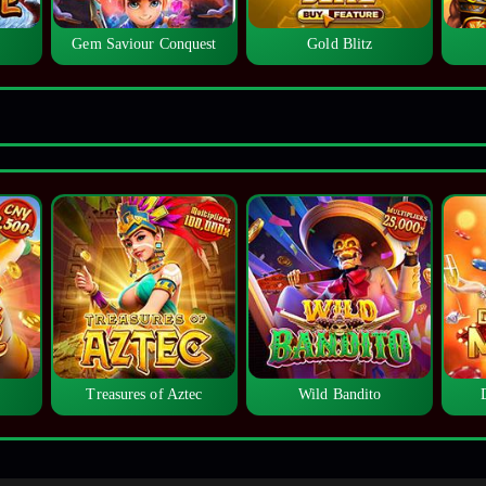
Gem Saviour Conquest
Gold Blitz
Treasures of Aztec
Wild Bandito