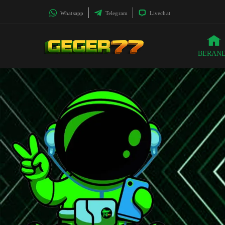
Whatsapp
Telegram
Livechat
BERAN