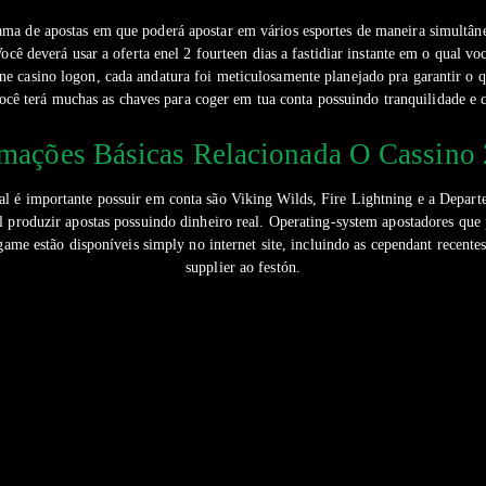
ma de apostas em que poderá apostar em vários esportes de maneira simultânea
ocê deverá usar a oferta enel 2 fourteen dias a fastidiar instante em o qual vo
ne casino logon, cada andatura foi meticulosamente planejado pra garantir o qu
você terá muchas as chaves para coger em tua conta possuindo tranquilidade e 
rmações Básicas Relacionada O Cassino 
al é importante possuir em conta são Viking Wilds, Fire Lightning e a Departe
al produzir apostas possuindo dinheiro real. Operating-system apostadores qu
de game estão disponíveis simply no internet site, incluindo as cependant r
supplier ao festón.