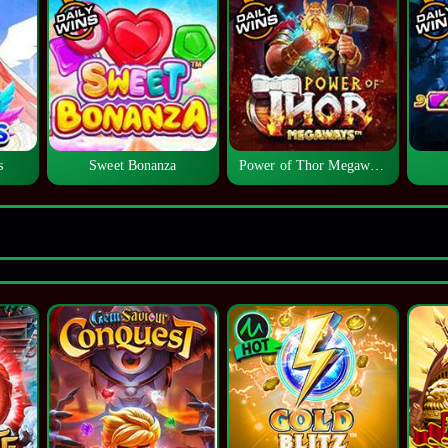
s
Sweet Bonanza
Power of Thor Megaways