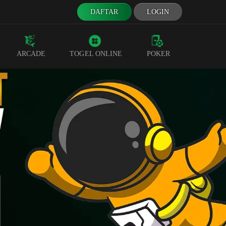
DAFTAR
LOGIN
ARCADE
TOGEL ONLINE
POKER