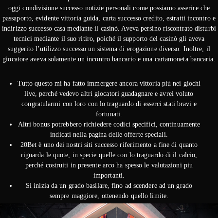
oggi condivisione successo notizie personali come possiamo asserire che
passaporto, evidente vittoria guida, carta successo credito, estratti incontro e
indirizzo successo casa mediante il casinò. Aveva persino riscontrato disturbi
tecnici mediante il suo ritiro, poiché il supporto del casinò gli aveva
suggerito l’utilizzo successo un sistema di erogazione diverso. Inoltre, il
giocatore aveva solamente un incontro bancario e una cartamoneta bancaria.
Tutto questo mi ha fatto immergere ancora vittoria più nei giochi
live, perché vedevo altri giocatori guadagnare e avrei voluto
congratularmi con loro con lo traguardo di esserci stati bravi e
fortunati.
Altri bonus potrebbero richiedere codici specifici, continuamente
indicati nella pagina delle offerte speciali.
20Bet è uno dei nostri siti successo riferimento a fine di quanto
riguarda le quote, in specie quelle con lo traguardo di il calcio,
perché costruiti in presente arco ha spesso le valutazioni piu
importanti.
Si inizia da un grado basilare, fino ad scendere ad un grado
sempre maggiore, ottenendo quello limite.