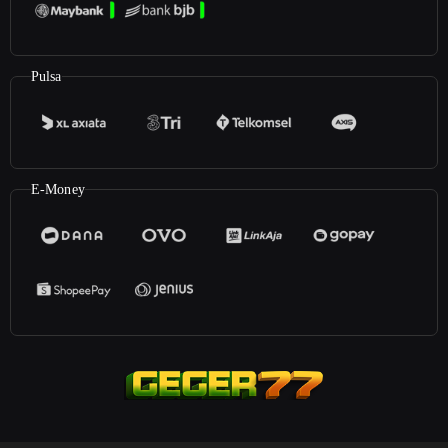
Pulsa
E-Money