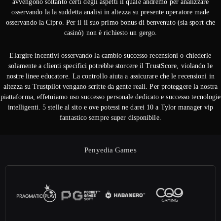
avvengono soltanto certi degli aspetti il quale andremo per analizzare
osservando la la suddetta analisi in altezza su presente operatore made
osservando la Cipro. Per il il suo primo bonus di benvenuto (sia sport che
casinò) non è richiesto un gergo.
Elargire incentivi osservando la cambio successo recensioni o chiederle
solamente a clienti specifici potrebbe storcere il TrustScore, violando le
nostre linee educatore. La controllo aiuta a assicurare che le recensioni in
altezza su Trustpilot vengano scritte da gente reali. Per proteggere la nostra
piattaforma, effetuiamo uso successo personale dedicato e successo tecnologie
intelligenti. 5 stelle al sito e ove potessi ne darei 10 a Tylor manager vip
fantastico sempre super disponibile.
Penyedia Games