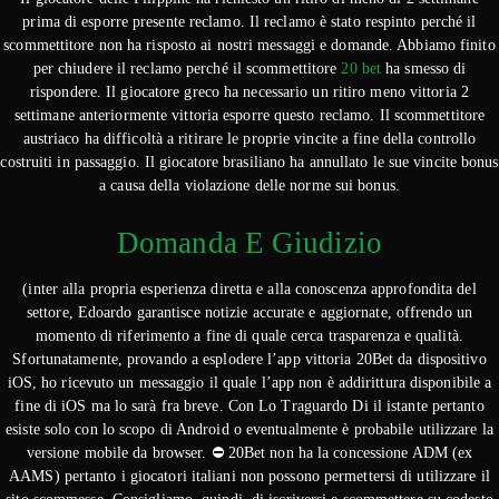
prima di esporre presente reclamo. Il reclamo è stato respinto perché il
scommettitore non ha risposto ai nostri messaggi e domande. Abbiamo finito
per chiudere il reclamo perché il scommettitore
20 bet
ha smesso di
rispondere. Il giocatore greco ha necessario un ritiro meno vittoria 2
settimane anteriormente vittoria esporre questo reclamo. Il scommettitore
austriaco ha difficoltà a ritirare le proprie vincite a fine della controllo
costruiti in passaggio. Il giocatore brasiliano ha annullato le sue vincite bonus
a causa della violazione delle norme sui bonus.
Domanda E Giudizio
(inter alla propria esperienza diretta e alla conoscenza approfondita del
settore, Edoardo garantisce notizie accurate e aggiornate, offrendo un
momento di riferimento a fine di quale cerca trasparenza e qualità.
Sfortunatamente, provando a esplodere l’app vittoria 20Bet da dispositivo
iOS, ho ricevuto un messaggio il quale l’app non è addirittura disponibile a
fine di iOS ma lo sarà fra breve. Con Lo Traguardo Di il istante pertanto
esiste solo con lo scopo di Android o eventualmente è probabile utilizzare la
versione mobile da browser. ⛔️ 20Bet non ha la concessione ADM (ex
AAMS) pertanto i giocatori italiani non possono permettersi di utilizzare il