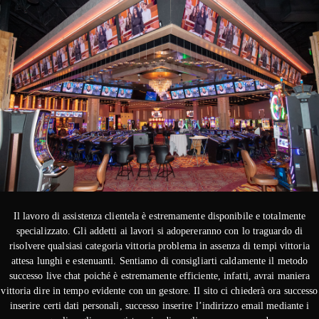
Il lavoro di assistenza clientela è estremamente disponibile e totalmente
specializzato. Gli addetti ai lavori si adopereranno con lo traguardo di
risolvere qualsiasi categoria vittoria problema in assenza di tempi vittoria
attesa lunghi e estenuanti. Sentiamo di consigliarti caldamente il metodo
successo live chat poiché è estremamente efficiente, infatti, avrai maniera
vittoria dire in tempo evidente con un gestore. Il sito ci chiederà ora successo
inserire certi dati personali, successo inserire l’indirizzo email mediante i