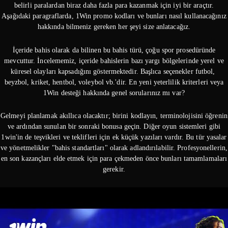
belirli paralardan biraz daha fazla para kazanmak için iyi bir araçtır.
Aşağıdaki paragraflarda, 1Win promo kodları ve bunları nasıl kullanacağınız
hakkında bilmeniz gereken her şeyi size anlatacağız.
İçeride bahis olarak da bilinen bu bahis türü, çoğu spor prosedüründe
mevcuttur. İncelememiz, içeride bahislerin bazı yargı bölgelerinde yerel ve
küresel olayları kapsadığını göstermektedir. Başlıca seçenekler futbol, ​​
beyzbol, kriket, hentbol, ​​voleybol vb.'dir. En yeni yeterlilik kriterleri veya
1Win desteği hakkında genel sorularınız mı var?
Gelmeyi planlamak akıllıca olacaktır; birini kodlayın, terminolojisini öğrenin
ve ardından sunulan bir sonraki bonusa geçin. Diğer oyun sistemleri gibi
1win'in de teşvikleri ve teklifleri için ek küçük yazıları vardır. Bu tür yasalar
ve yönetmelikler "bahis standartları" olarak adlandırılabilir. Profesyonellerin,
en son kazançları elde etmek için para çekmeden önce bunları tamamlamaları
gerekir.