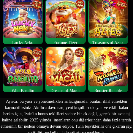
Lucky Neko
Fortune Tiger
Treasures of Aztec
Wild Bandito
Dreams of Macau
Rooster Rumble
Ayrıca, bu yasa ve yönetmelikleri anladığınızda, bunları ihlal etmekten
kaçınabilirsiniz. Akıllıca davranan, yeni koşulları okuyan ve etkili kalan
herkes için, 1win'in bonus teklifleri sadece bir ek değil, gerçek bir avantaj
haline gelebilir. 2025 yılında, insanların onu diğerlerinden daha fazla tercih
etmesinin bir nedeni olmaya devam ediyor.
1win teşviklerini öne çıkaran şey,
çeşitliliği ve kullanabileceğiniz seçeneklerdir.