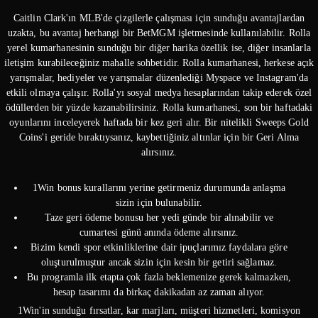
Caitlin Clark'ın MLB'de çizgilerle çalışması için sunduğu avantajlardan
uzakta, bu avantaj herhangi bir BetMGM işletmesinde kullanılabilir. Rolla
yerel kumarhanesinin sunduğu bir diğer harika özellik ise, diğer insanlarla
iletişim kurabileceğiniz mahalle sohbetidir. Rolla kumarhanesi, herkese açık
yarışmalar, hediyeler ve yarışmalar düzenlediği Myspace ve Instagram'da
etkili olmaya çalışır. Rolla'yı sosyal medya hesaplarından takip ederek özel
ödüllerden bir yüzde kazanabilirsiniz. Rolla kumarhanesi, son bir haftadaki
oyunlarını inceleyerek haftada bir kez geri alır. Bir nitelikli Sweeps Gold
Coins'i geride bıraktıysanız, kaybettiğiniz altınlar için bir Geri Alma
alırsınız.
1Win bonus kurallarını yerine getirmeniz durumunda anlaşma
sizin için bulunabilir.
Taze geri ödeme bonusu her yedi günde bir alınabilir ve
cumartesi günü anında ödeme alırsınız.
Bizim kendi spor etkinliklerine dair ipuçlarımız faydalara göre
oluşturulmuştur ancak sizin için kesin bir getiri sağlamaz.
Bu programla ilk etapta çok fazla beklemenize gerek kalmazken,
hesap tasarımı da birkaç dakikadan az zaman alıyor.
1Win'in sunduğu fırsatlar, kar marjları, müşteri hizmetleri, komisyon