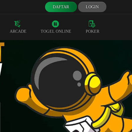
DAFTAR
LOGIN
ARCADE
TOGEL ONLINE
POKER