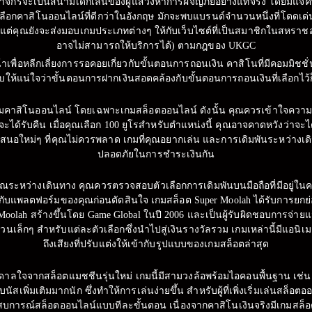
จักรจะเป็นสนามเด็กเล่นของผู้แสวงหาการผจญภัยอย่างแท้จริง โดยมีแจ
งเลือกคาสิโนออนไลน์ที่ดีกว่าในอังกฤษ มักจะพบแบรนด์จำนวนหนึ่งที่โดดเด่
ั้น แต่คุณยังจะส่งมอบเกมประเภทต่างๆ ให้กับเว็บไซต์ที่เป็นสมาชิกในสหราช
อาจไม่สามารถให้บริการได้) ตามกฎของ UKGC
เพื่อหลีกเลี่ยงการรอคอยเกี่ยวกับขั้นตอนการถอนเงิน คาสิโนที่มีคอมมิช
จสอบให้แน่ใจว่าขั้นตอนการฝากเงินสอดคล้องกับขั้นตอนการถอนเงินที่เลือกไว
ล่นเกมคาสิโนออนไลน์ โดยเฉพาะเกมสล็อตออนไลน์ ดังนั้น คุณควรเข้าใจความ
นจะได้รับคืน เมื่อคุณเลือก 100 ยูโรสำหรับตำแหน่งนี้ คุณอาจคาดหวังว่าจ
นอใหม่ๆ ที่คุณไม่ควรพลาด เกมที่คุณอยากเล่น และการเดิมพันระหว่างเดิน
ปลอดภัยในการชำระเงินกัน
ณระหว่างเดินทาง คุณควรตรวจสอบตัวเลือกการเดิมพันบนมือถือที่มีอยู่ใ
กับแพลตฟอร์มของคุณก่อนตัดสินใจ เกมสล็อต Super Moolah ได้รับการยกย่องว
oolah สร้างขึ้นโดย Game Global ในปี 2006 และเป็นผู้รับผิดชอบการจ่ายแจ
เล็กๆ สำหรับแต่ละตัวเลือกซึ่งนำไปสู่เงินรางวัลรวม เกมเหล่านี้มีแอนิเม
ถึงเสียงที่ปรับแต่งให้เข้ากับรูปแบบของเกมสล็อตล่าสุด
ันดาลใจจากสล็อตแมชชีนรุ่นใหม่ เกมนี้มีสามวงล้อพร้อมไอคอนพื้นฐาน เช่น
สเพิ่มเติมมากนัก ซึ่งทำให้การเล่นง่ายขึ้น สำหรับผู้ที่เพิ่งเริ่มเล่นสล็อต
รณ์สล็อตออนไลน์แบบทีละขั้นตอน เนื่องจากคาสิโนเงินจริงมีเกมสล็อตให้