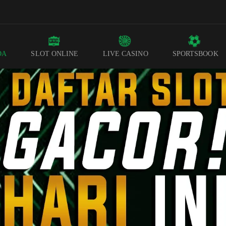
DA
SLOT ONLINE
LIVE CASINO
SPORTSBOOK