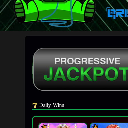
Daily Wins