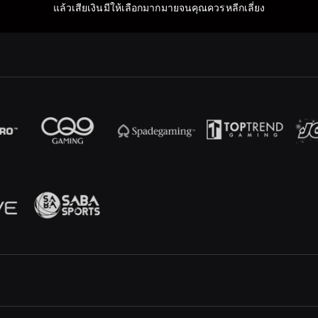
แล้วเสียเงินมีให้เลือกมากมายจนคุณควรหลีกเลี่ยง