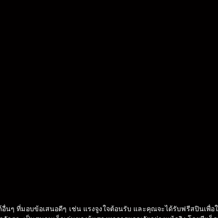
อื่นๆ ที่มอบข้อเสนอดีๆ เช่น แรงจูงใจต้อนรับ และคุณจะได้รับฟรีสปินเพื